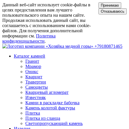
Данный веб-сайт использует cookie-файлы в
Принимаю
целях предоставления вам лучшего
Отказываюсь
пользовательского опыта на нашем сайте.
Продолжая использовать данный сайт, вы
соглашаетесь с использованием нами cookie-
файлов. Для получения дополнительной
информации см.
Политика
конфиденциальности
.
+79180871465
Каталог камней
Гранит
Мрамор
Оникс
Кварцит
Травертин
Самоцветы
Кварцевый агломерат
Известняк
Камни в раскладке бабочка
Камень колотой фактуры
Плитка
Плитка из сланца
Светопропускающий камень
Изделия