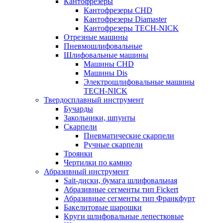
Кантофрезеры
Кантофрезеры CHD
Кантофрезеры Diamaster
Кантофрезеры TECH-NICK
Отрезные машины
Пневмошлифовальные
Шлифовальные машины
Машины CHD
Машины Dis
Электрошлифовальные машины
TECH-NICK
Твердосплавный инструмент
Бучарды
Закольники, шпунты
Скарпели
Пневматические скарпели
Ручные скарпели
Троянки
Чертилки по камню
Абразивный инструмент
Sait-диски, бумага шлифовальная
Абразивные сегменты тип Fickert
Абразивные сегменты тип Франкфурт
Бакелитовые шарошки
Круги шлифовальные лепестковые