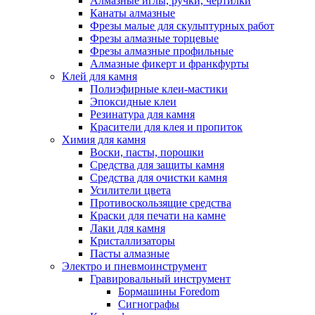
Алмазные иглы, ручки, чертилки
Канаты алмазные
Фрезы малые для скульптурных работ
Фрезы алмазные торцевые
Фрезы алмазные профильные
Алмазные фикерт и франкфурты
Клей для камня
Полиэфирные клеи-мастики
Эпоксидные клеи
Резинатура для камня
Красители для клея и пропиток
Химия для камня
Воски, пасты, порошки
Средства для защиты камня
Средства для очистки камня
Усилители цвета
Противоскользящие средства
Краски для печати на камне
Лаки для камня
Кристаллизаторы
Пасты алмазные
Электро и пневмоинструмент
Гравировальный инструмент
Бормашины Foredom
Сигнографы