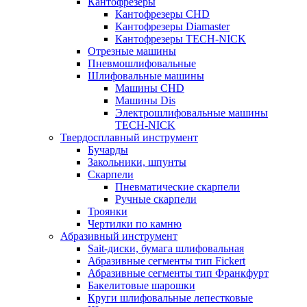
Кантофрезеры
Кантофрезеры CHD
Кантофрезеры Diamaster
Кантофрезеры TECH-NICK
Отрезные машины
Пневмошлифовальные
Шлифовальные машины
Машины CHD
Машины Dis
Электрошлифовальные машины
TECH-NICK
Твердосплавный инструмент
Бучарды
Закольники, шпунты
Скарпели
Пневматические скарпели
Ручные скарпели
Троянки
Чертилки по камню
Абразивный инструмент
Sait-диски, бумага шлифовальная
Абразивные сегменты тип Fickert
Абразивные сегменты тип Франкфурт
Бакелитовые шарошки
Круги шлифовальные лепестковые