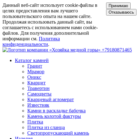
Данный веб-сайт использует cookie-файлы в
Принимаю
целях предоставления вам лучшего
Отказываюсь
пользовательского опыта на нашем сайте.
Продолжая использовать данный сайт, вы
соглашаетесь с использованием нами cookie-
файлов. Для получения дополнительной
информации см.
Политика
конфиденциальности
.
+79180871465
Каталог камней
Гранит
Мрамор
Оникс
Кварцит
Травертин
Самоцветы
Кварцевый агломерат
Известняк
Камни в раскладке бабочка
Камень колотой фактуры
Плитка
Плитка из сланца
Светопропускающий камень
Изделия