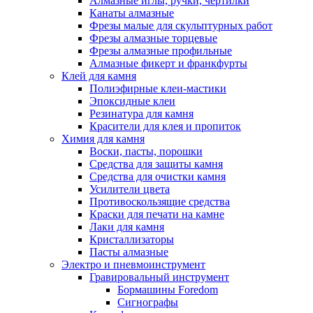
Алмазные иглы, ручки, чертилки
Канаты алмазные
Фрезы малые для скульптурных работ
Фрезы алмазные торцевые
Фрезы алмазные профильные
Алмазные фикерт и франкфурты
Клей для камня
Полиэфирные клеи-мастики
Эпоксидные клеи
Резинатура для камня
Красители для клея и пропиток
Химия для камня
Воски, пасты, порошки
Средства для защиты камня
Средства для очистки камня
Усилители цвета
Противоскользящие средства
Краски для печати на камне
Лаки для камня
Кристаллизаторы
Пасты алмазные
Электро и пневмоинструмент
Гравировальный инструмент
Бормашины Foredom
Сигнографы