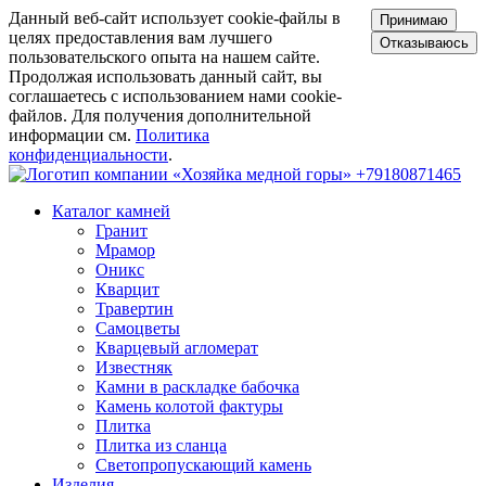
Данный веб-сайт использует cookie-файлы в
Принимаю
целях предоставления вам лучшего
Отказываюсь
пользовательского опыта на нашем сайте.
Продолжая использовать данный сайт, вы
соглашаетесь с использованием нами cookie-
файлов. Для получения дополнительной
информации см.
Политика
конфиденциальности
.
+79180871465
Каталог камней
Гранит
Мрамор
Оникс
Кварцит
Травертин
Самоцветы
Кварцевый агломерат
Известняк
Камни в раскладке бабочка
Камень колотой фактуры
Плитка
Плитка из сланца
Светопропускающий камень
Изделия