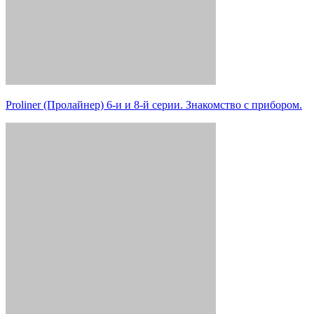
Proliner (Пролайнер) 6-и и 8-й серии. Знакомство с прибором.