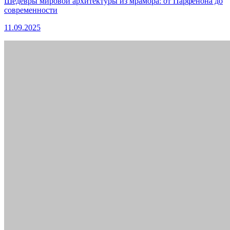
Шедевры мировой архитектуры из мрамора: от Парфенона до
современности
11.09.2025