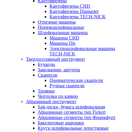
Кантофрезеры
Кантофрезеры CHD
Кантофрезеры Diamaster
Кантофрезеры TECH-NICK
Отрезные машины
Пневмошлифовальные
Шлифовальные машины
Машины CHD
Машины Dis
Электрошлифовальные машины
TECH-NICK
Твердосплавный инструмент
Бучарды
Закольники, шпунты
Скарпели
Пневматические скарпели
Ручные скарпели
Троянки
Чертилки по камню
Абразивный инструмент
Sait-диски, бумага шлифовальная
Абразивные сегменты тип Fickert
Абразивные сегменты тип Франкфурт
Бакелитовые шарошки
Круги шлифовальные лепестковые