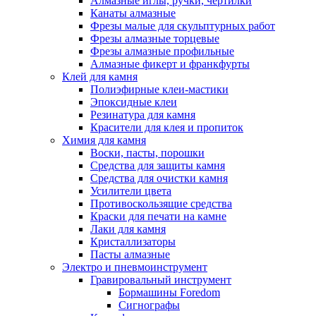
Алмазные иглы, ручки, чертилки
Канаты алмазные
Фрезы малые для скульптурных работ
Фрезы алмазные торцевые
Фрезы алмазные профильные
Алмазные фикерт и франкфурты
Клей для камня
Полиэфирные клеи-мастики
Эпоксидные клеи
Резинатура для камня
Красители для клея и пропиток
Химия для камня
Воски, пасты, порошки
Средства для защиты камня
Средства для очистки камня
Усилители цвета
Противоскользящие средства
Краски для печати на камне
Лаки для камня
Кристаллизаторы
Пасты алмазные
Электро и пневмоинструмент
Гравировальный инструмент
Бормашины Foredom
Сигнографы