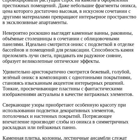
престижных помещений. Даже небольшие фрагменты оникса,
цена которого достаточно высокая, в искусном сочетании с
другими материалами превращают интерьерное пространство
в эксклюзивные апартаменты.
Невероятно роскошно выглядят каменные ванны, раковины,
объёмные столешницы в сочетании с облицовочными
панелями. Идеально смотрится оникс с подсветкой в отделке
бассейнов и помещений для релаксации. Способность камня
преломлять лучи света, придавать им радужное сияние,
образует великолепные оптические эффекты.
Удивительно аристократично смотрится бежевый, голубой,
зелёный оникс в композициях с однотонными покрытиями,
становясь изысканным акцентом интерьерных решений.
Тонкие, просвечивающие пластины с фантастическими
изображениями актуальны в качестве витражных элементов.
Сверкающие узоры приобретают особенную красоту при
использовании подсветки декоративных элементов,
потолочных и настенных покрытий. Потрясающее
впечатление производят слэбы из оникса в симметричных
раскладках или пейзажных панно.
Каменная плитка, колонны, лестничные ансамбли служат