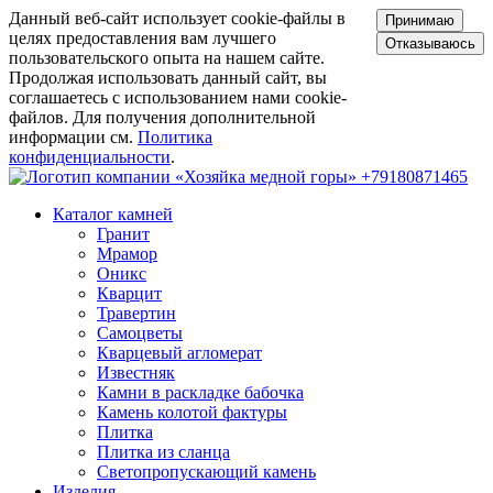
Данный веб-сайт использует cookie-файлы в
Принимаю
целях предоставления вам лучшего
Отказываюсь
пользовательского опыта на нашем сайте.
Продолжая использовать данный сайт, вы
соглашаетесь с использованием нами cookie-
файлов. Для получения дополнительной
информации см.
Политика
конфиденциальности
.
+79180871465
Каталог камней
Гранит
Мрамор
Оникс
Кварцит
Травертин
Самоцветы
Кварцевый агломерат
Известняк
Камни в раскладке бабочка
Камень колотой фактуры
Плитка
Плитка из сланца
Светопропускающий камень
Изделия