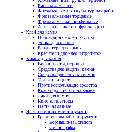
Алмазные иглы, ручки, чертилки
Канаты алмазные
Фрезы малые для скульптурных работ
Фрезы алмазные торцевые
Фрезы алмазные профильные
Алмазные фикерт и франкфурты
Клей для камня
Полиэфирные клеи-мастики
Эпоксидные клеи
Резинатура для камня
Красители для клея и пропиток
Химия для камня
Воски, пасты, порошки
Средства для защиты камня
Средства для очистки камня
Усилители цвета
Противоскользящие средства
Краски для печати на камне
Лаки для камня
Кристаллизаторы
Пасты алмазные
Электро и пневмоинструмент
Гравировальный инструмент
Бормашины Foredom
Сигнографы