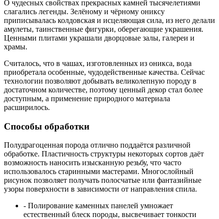
О чудесных свойствах прекрасных камней тысячелетиями
слагались легенды. Зелёному и чёрному ониксу
приписывалась колдовская и исцеляющая сила, из него делали
амулеты, таинственные фигурки, оберегающие украшения.
Ценными плитами украшали дворцовые залы, галереи и
храмы.
Считалось, что в чашах, изготовленных из оникса, вода
приобретала особенные, чудодейственные качества. Сейчас
технологии позволяют добывать великолепную породу в
достаточном количестве, поэтому ценный декор стал более
доступным, а применение природного материала
расширилось.
Способы обработки
Полудрагоценная порода отлично поддаётся различной
обработке. Пластичность структуры некоторых сортов даёт
возможность наносить изысканную резьбу, что часто
использовалось старинными мастерами. Многослойный
рисунок позволяет получать полосчатые или фантазийные
узоры поверхности в зависимости от направления спила.
- Полирование каменных панелей умножает
естественный блеск породы, высвечивает тонкости