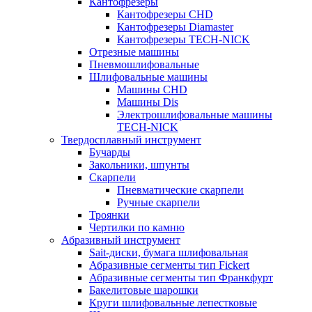
Кантофрезеры
Кантофрезеры CHD
Кантофрезеры Diamaster
Кантофрезеры TECH-NICK
Отрезные машины
Пневмошлифовальные
Шлифовальные машины
Машины CHD
Машины Dis
Электрошлифовальные машины
TECH-NICK
Твердосплавный инструмент
Бучарды
Закольники, шпунты
Скарпели
Пневматические скарпели
Ручные скарпели
Троянки
Чертилки по камню
Абразивный инструмент
Sait-диски, бумага шлифовальная
Абразивные сегменты тип Fickert
Абразивные сегменты тип Франкфурт
Бакелитовые шарошки
Круги шлифовальные лепестковые