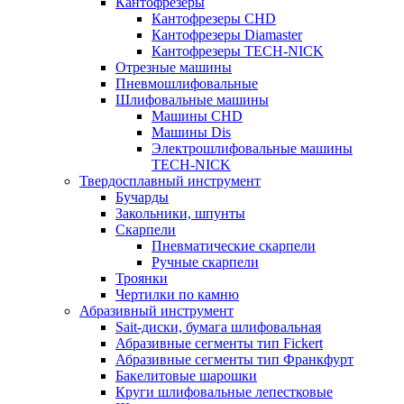
Кантофрезеры
Кантофрезеры CHD
Кантофрезеры Diamaster
Кантофрезеры TECH-NICK
Отрезные машины
Пневмошлифовальные
Шлифовальные машины
Машины CHD
Машины Dis
Электрошлифовальные машины
TECH-NICK
Твердосплавный инструмент
Бучарды
Закольники, шпунты
Скарпели
Пневматические скарпели
Ручные скарпели
Троянки
Чертилки по камню
Абразивный инструмент
Sait-диски, бумага шлифовальная
Абразивные сегменты тип Fickert
Абразивные сегменты тип Франкфурт
Бакелитовые шарошки
Круги шлифовальные лепестковые