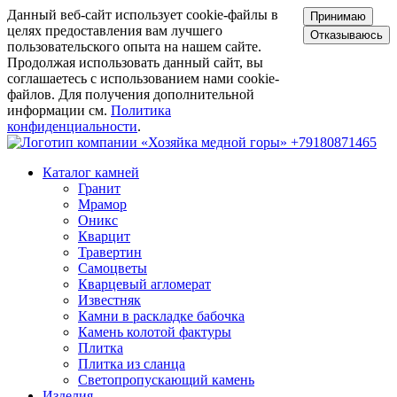
Данный веб-сайт использует cookie-файлы в
Принимаю
целях предоставления вам лучшего
Отказываюсь
пользовательского опыта на нашем сайте.
Продолжая использовать данный сайт, вы
соглашаетесь с использованием нами cookie-
файлов. Для получения дополнительной
информации см.
Политика
конфиденциальности
.
+79180871465
Каталог камней
Гранит
Мрамор
Оникс
Кварцит
Травертин
Самоцветы
Кварцевый агломерат
Известняк
Камни в раскладке бабочка
Камень колотой фактуры
Плитка
Плитка из сланца
Светопропускающий камень
Изделия