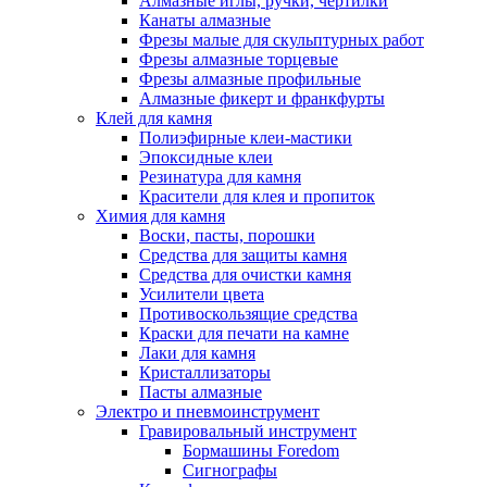
Алмазные иглы, ручки, чертилки
Канаты алмазные
Фрезы малые для скульптурных работ
Фрезы алмазные торцевые
Фрезы алмазные профильные
Алмазные фикерт и франкфурты
Клей для камня
Полиэфирные клеи-мастики
Эпоксидные клеи
Резинатура для камня
Красители для клея и пропиток
Химия для камня
Воски, пасты, порошки
Средства для защиты камня
Средства для очистки камня
Усилители цвета
Противоскользящие средства
Краски для печати на камне
Лаки для камня
Кристаллизаторы
Пасты алмазные
Электро и пневмоинструмент
Гравировальный инструмент
Бормашины Foredom
Сигнографы