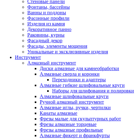
Стеновые панели
Фонтаны, бассейны
Ванны и поддоны
Фасонные профили
Изделия из камня
Декоративное панно
Раковины, курны
Фасадный декор
Фасады, элементы мощения
Уникальные и эксклюзивные изделия
Инструмент
Алмазный инструмент
Диски алмазные для камнеобработки
Алмазные сверла и коронки
Переходники и адаптеры
Алмазные гибкие шлифовальные круги
Наборы для шлифования и полировки
Алмазные шлифовальные круги
Ручной алмазный инструмент
Алмазные иглы, ручки, чертилки
Канаты алмазные
Фрезы малые для скульптурных работ
Фрезы алмазные торцевые
Фрезы алмазные профильные
Алмазные фикерт и франкфурты