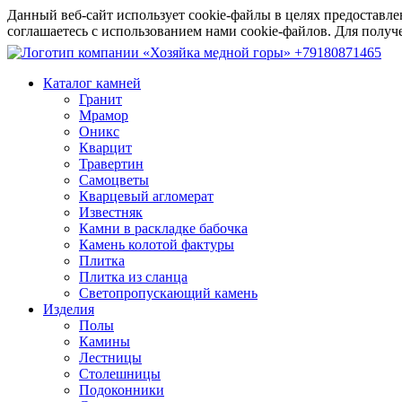
Данный веб-сайт использует cookie-файлы в целях предоставле
соглашаетесь с использованием нами cookie-файлов. Для пол
+79180871465
Каталог камней
Гранит
Мрамор
Оникс
Кварцит
Травертин
Самоцветы
Кварцевый агломерат
Известняк
Камни в раскладке бабочка
Камень колотой фактуры
Плитка
Плитка из сланца
Светопропускающий камень
Изделия
Полы
Камины
Лестницы
Столешницы
Подоконники