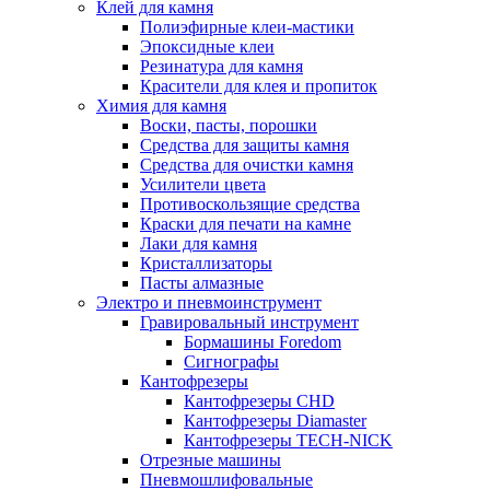
Клей для камня
Полиэфирные клеи-мастики
Эпоксидные клеи
Резинатура для камня
Красители для клея и пропиток
Химия для камня
Воски, пасты, порошки
Средства для защиты камня
Средства для очистки камня
Усилители цвета
Противоскользящие средства
Краски для печати на камне
Лаки для камня
Кристаллизаторы
Пасты алмазные
Электро и пневмоинструмент
Гравировальный инструмент
Бормашины Foredom
Сигнографы
Кантофрезеры
Кантофрезеры CHD
Кантофрезеры Diamaster
Кантофрезеры TECH-NICK
Отрезные машины
Пневмошлифовальные