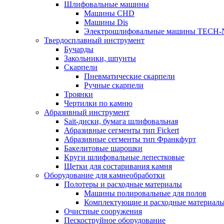
Шлифовальные машины
Машины CHD
Машины Dis
Электрошлифовальные машины TECH-
Твердосплавный инструмент
Бучарды
Закольники, шпунты
Скарпели
Пневматические скарпели
Ручные скарпели
Троянки
Чертилки по камню
Абразивный инструмент
Sait-диски, бумага шлифовальная
Абразивные сегменты тип Fickert
Абразивные сегменты тип Франкфурт
Бакелитовые шарошки
Круги шлифовальные лепестковые
Щетки для состаривания камня
Оборудование для камнеобработки
Полотеры и расходные материалы
Машины полировальные для полов
Комплектующие и расходные материал
Очистные сооружения
Пескоструйное оборудование