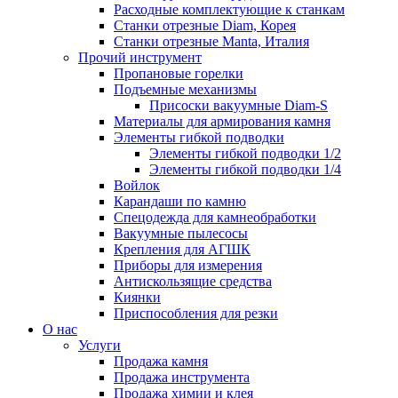
Расходные комплектующие к станкам
Станки отрезные Diam, Корея
Станки отрезные Manta, Италия
Прочий инструмент
Пропановые горелки
Подъeмные механизмы
Присоски вакуумные Diam-S
Материалы для армирования камня
Элементы гибкой подводки
Элементы гибкой подводки 1/2
Элементы гибкой подводки 1/4
Войлок
Карандаши по камню
Спецодежда для камнеобработки
Вакуумные пылесосы
Крепления для АГШК
Приборы для измерения
Антискользящие средства
Киянки
Приспособления для резки
О нас
Услуги
Продажа камня
Продажа инструмента
Продажа химии и клея