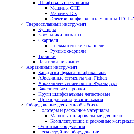
Шлифовальные машины
Машины CHD
Машины Dis
Электрошлифовальные машины TECH-
Твердосплавный инструмент
Бучарды
Закольники, шпунты
Скарпели
Пневматические скарпели
Ручные скарпели
Троянки
Чертилки по камню
Абразивный инструмент
Sait-диски, бумага шлифовальная
Абразивные сегменты тип Fickert
Абразивные сегменты тип Франкфурт
Бакелитовые шарошки
Круги шлифовальные лепестковые
Щетки для состаривания камня
Оборудование для камнеобработки
Полотеры и расходные материалы
Машины полировальные для полов
Комплектующие и расходные материал
Очистные сооружения
Пескоструйное оборудование