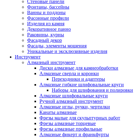
Стеновые панели
Фонтаны, бассейны
Ванны и поддоны
Фасонные профили
Изделия из камня
Декоративное панно
Раковины, курны
Фасадный декор
Фасады, элементы мощения
Уникальные и эксклюзивные изделия
Инструмент
Алмазный инструмент
Диски алмазные для камнеобработки
Алмазные сверла и коронки
Переходники и адаптеры
Алмазные гибкие шлифовальные круги
Наборы для шлифования и полировки
Алмазные шлифовальные круги
Ручной алмазный инструмент
Алмазные иглы, ручки, чертилки
Канаты алмазные
Фрезы малые для скульптурных работ
Фрезы алмазные торцевые
Фрезы алмазные профильные
Алмазные фикерт и франкфурты