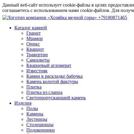
Данный веб-сайт использует cookie-файлы в целях предоставле
соглашаетесь с использованием нами cookie-файлов. Для пол
+79180871465
Каталог камней
Гранит
Мрамор
Оникс
Кварцит
Травертин
Самоцветы
Кварцевый агломерат
Известняк
Камни в раскладке бабочка
Камень колотой фактуры
Плитка
Плитка из сланца
Светопропускающий камень
Изделия
Полы
Камины
Лестницы
Столешницы
Подоконники