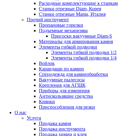
Расходные комплектующие к станкам
Станки отрезные Diam, Корея
Станки отрезные Manta, Италия
Прочий инструмент
Пропановые горелки
Подъeмные механизмы
Присоски вакуумные Diam-S
Материалы для армирования камня
Элементы гибкой подводки
Элементы гибкой подводки 1/2
Элементы гибкой подводки 1/4
Войлок
Карандаши по камню
Спецодежда для камнеобработки
Вакуумные пылесосы
Крепления для АГШК
Приборы для измерения
Антискользящие средства
Киянки
Приспособления для резки
О нас
Услуги
Продажа камня
Продажа инструмента
Продажа химии и клея