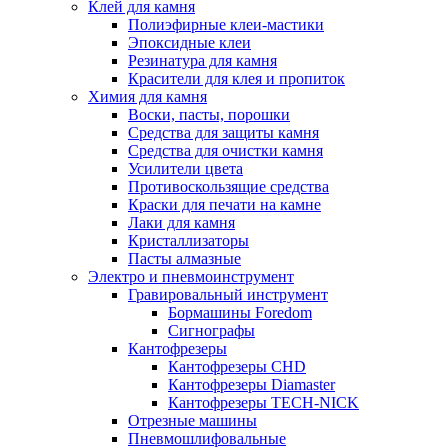
Клей для камня
Полиэфирные клеи-мастики
Эпоксидные клеи
Резинатура для камня
Красители для клея и пропиток
Химия для камня
Воски, пасты, порошки
Средства для защиты камня
Средства для очистки камня
Усилители цвета
Противоскользящие средства
Краски для печати на камне
Лаки для камня
Кристаллизаторы
Пасты алмазные
Электро и пневмоинструмент
Гравировальный инструмент
Бормашины Foredom
Сигнографы
Кантофрезеры
Кантофрезеры CHD
Кантофрезеры Diamaster
Кантофрезеры TECH-NICK
Отрезные машины
Пневмошлифовальные