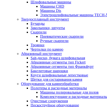
Шлифовальные машины
Машины CHD
Машины Dis
Электрошлифовальные машины TECH-
Твердосплавный инструмент
Бучарды
Закольники, шпунты
Скарпели
Пневматические скарпели
Ручные скарпели
Троянки
Чертилки по камню
Абразивный инструмент
Sait-диски, бумага шлифовальная
Абразивные сегменты тип Fickert
Абразивные сегменты тип Франкфурт
Бакелитовые шарошки
Круги шлифовальные лепестковые
Щетки для состаривания камня
Оборудование для камнеобработки
Полотеры и расходные материалы
Машины полировальные для полов
Комплектующие и расходные материал
Очистные сооружения
Пескоструйное оборудование