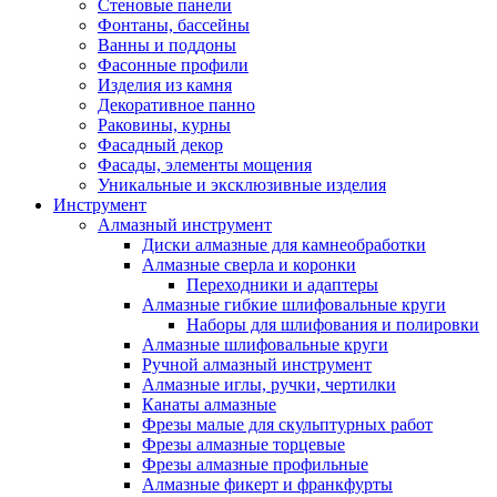
Стеновые панели
Фонтаны, бассейны
Ванны и поддоны
Фасонные профили
Изделия из камня
Декоративное панно
Раковины, курны
Фасадный декор
Фасады, элементы мощения
Уникальные и эксклюзивные изделия
Инструмент
Алмазный инструмент
Диски алмазные для камнеобработки
Алмазные сверла и коронки
Переходники и адаптеры
Алмазные гибкие шлифовальные круги
Наборы для шлифования и полировки
Алмазные шлифовальные круги
Ручной алмазный инструмент
Алмазные иглы, ручки, чертилки
Канаты алмазные
Фрезы малые для скульптурных работ
Фрезы алмазные торцевые
Фрезы алмазные профильные
Алмазные фикерт и франкфурты