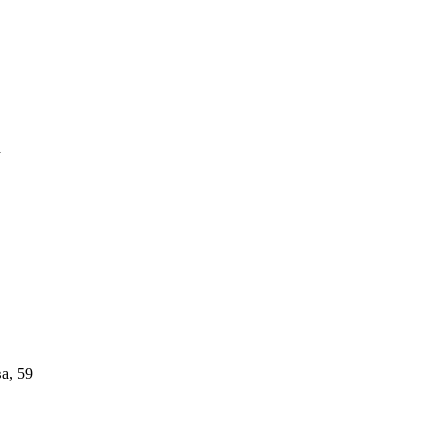
а
а, 59