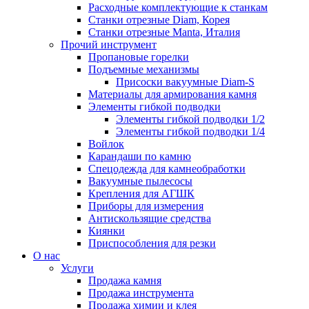
Расходные комплектующие к станкам
Станки отрезные Diam, Корея
Станки отрезные Manta, Италия
Прочий инструмент
Пропановые горелки
Подъeмные механизмы
Присоски вакуумные Diam-S
Материалы для армирования камня
Элементы гибкой подводки
Элементы гибкой подводки 1/2
Элементы гибкой подводки 1/4
Войлок
Карандаши по камню
Спецодежда для камнеобработки
Вакуумные пылесосы
Крепления для АГШК
Приборы для измерения
Антискользящие средства
Киянки
Приспособления для резки
О нас
Услуги
Продажа камня
Продажа инструмента
Продажа химии и клея