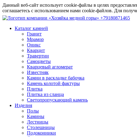
Данный веб-сайт использует cookie-файлы в целях предоставле
соглашаетесь с использованием нами cookie-файлов. Для пол
+79180871465
Каталог камней
Гранит
Мрамор
Оникс
Кварцит
Травертин
Самоцветы
Кварцевый агломерат
Известняк
Камни в раскладке бабочка
Камень колотой фактуры
Плитка
Плитка из сланца
Светопропускающий камень
Изделия
Полы
Камины
Лестницы
Столешницы
Подоконники