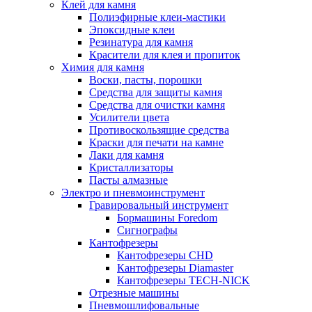
Клей для камня
Полиэфирные клеи-мастики
Эпоксидные клеи
Резинатура для камня
Красители для клея и пропиток
Химия для камня
Воски, пасты, порошки
Средства для защиты камня
Средства для очистки камня
Усилители цвета
Противоскользящие средства
Краски для печати на камне
Лаки для камня
Кристаллизаторы
Пасты алмазные
Электро и пневмоинструмент
Гравировальный инструмент
Бормашины Foredom
Сигнографы
Кантофрезеры
Кантофрезеры CHD
Кантофрезеры Diamaster
Кантофрезеры TECH-NICK
Отрезные машины
Пневмошлифовальные