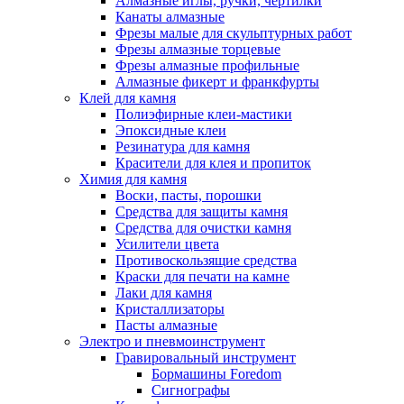
Алмазные иглы, ручки, чертилки
Канаты алмазные
Фрезы малые для скульптурных работ
Фрезы алмазные торцевые
Фрезы алмазные профильные
Алмазные фикерт и франкфурты
Клей для камня
Полиэфирные клеи-мастики
Эпоксидные клеи
Резинатура для камня
Красители для клея и пропиток
Химия для камня
Воски, пасты, порошки
Средства для защиты камня
Средства для очистки камня
Усилители цвета
Противоскользящие средства
Краски для печати на камне
Лаки для камня
Кристаллизаторы
Пасты алмазные
Электро и пневмоинструмент
Гравировальный инструмент
Бормашины Foredom
Сигнографы