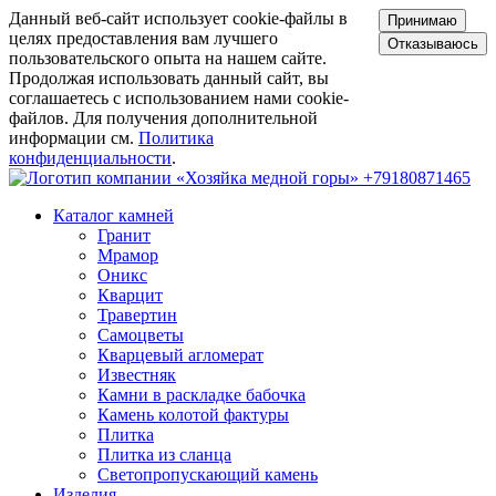
Данный веб-сайт использует cookie-файлы в
Принимаю
целях предоставления вам лучшего
Отказываюсь
пользовательского опыта на нашем сайте.
Продолжая использовать данный сайт, вы
соглашаетесь с использованием нами cookie-
файлов. Для получения дополнительной
информации см.
Политика
конфиденциальности
.
+79180871465
Каталог камней
Гранит
Мрамор
Оникс
Кварцит
Травертин
Самоцветы
Кварцевый агломерат
Известняк
Камни в раскладке бабочка
Камень колотой фактуры
Плитка
Плитка из сланца
Светопропускающий камень
Изделия