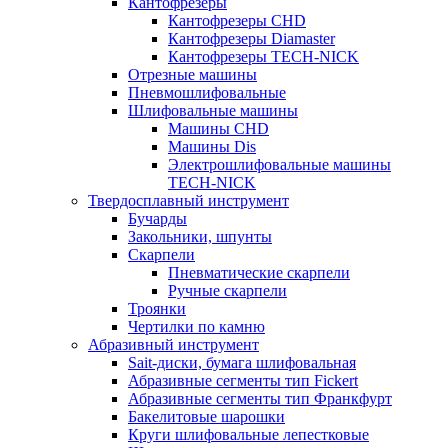
Кантофрезеры
Кантофрезеры CHD
Кантофрезеры Diamaster
Кантофрезеры TECH-NICK
Отрезные машины
Пневмошлифовальные
Шлифовальные машины
Машины CHD
Машины Dis
Электрошлифовальные машины
TECH-NICK
Твердосплавный инструмент
Бучарды
Закольники, шпунты
Скарпели
Пневматические скарпели
Ручные скарпели
Троянки
Чертилки по камню
Абразивный инструмент
Sait-диски, бумага шлифовальная
Абразивные сегменты тип Fickert
Абразивные сегменты тип Франкфурт
Бакелитовые шарошки
Круги шлифовальные лепестковые