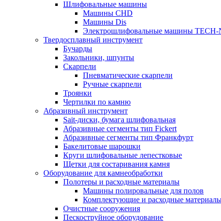
Шлифовальные машины
Машины CHD
Машины Dis
Электрошлифовальные машины TECH-
Твердосплавный инструмент
Бучарды
Закольники, шпунты
Скарпели
Пневматические скарпели
Ручные скарпели
Троянки
Чертилки по камню
Абразивный инструмент
Sait-диски, бумага шлифовальная
Абразивные сегменты тип Fickert
Абразивные сегменты тип Франкфурт
Бакелитовые шарошки
Круги шлифовальные лепестковые
Щетки для состаривания камня
Оборудование для камнеобработки
Полотеры и расходные материалы
Машины полировальные для полов
Комплектующие и расходные материал
Очистные сооружения
Пескоструйное оборудование