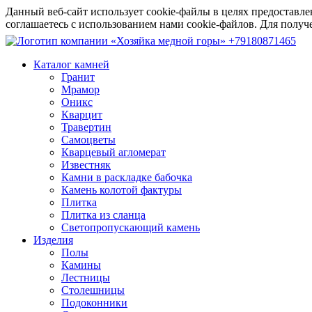
Данный веб-сайт использует cookie-файлы в целях предоставле
соглашаетесь с использованием нами cookie-файлов. Для пол
+79180871465
Каталог камней
Гранит
Мрамор
Оникс
Кварцит
Травертин
Самоцветы
Кварцевый агломерат
Известняк
Камни в раскладке бабочка
Камень колотой фактуры
Плитка
Плитка из сланца
Светопропускающий камень
Изделия
Полы
Камины
Лестницы
Столешницы
Подоконники