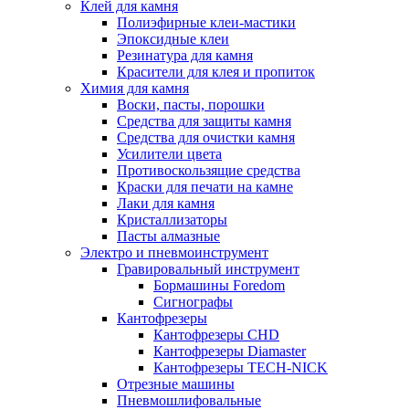
Клей для камня
Полиэфирные клеи-мастики
Эпоксидные клеи
Резинатура для камня
Красители для клея и пропиток
Химия для камня
Воски, пасты, порошки
Средства для защиты камня
Средства для очистки камня
Усилители цвета
Противоскользящие средства
Краски для печати на камне
Лаки для камня
Кристаллизаторы
Пасты алмазные
Электро и пневмоинструмент
Гравировальный инструмент
Бормашины Foredom
Сигнографы
Кантофрезеры
Кантофрезеры CHD
Кантофрезеры Diamaster
Кантофрезеры TECH-NICK
Отрезные машины
Пневмошлифовальные