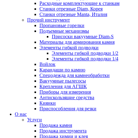
Расходные комплектующие к станкам
Станки отрезные Diam, Корея
Станки отрезные Manta, Италия
Прочий инструмент
Пропановые горелки
Подъeмные механизмы
Присоски вакуумные Diam-S
Материалы для армирования камня
Элементы гибкой подводки
Элементы гибкой подводки 1/2
Элементы гибкой подводки 1/4
Войлок
Карандаши по камню
Спецодежда для камнеобработки
Вакуумные пылесосы
Крепления для АГШК
Приборы для измерения
Антискользящие средства
Киянки
Приспособления для резки
О нас
Услуги
Продажа камня
Продажа инструмента
Продажа химии и клея