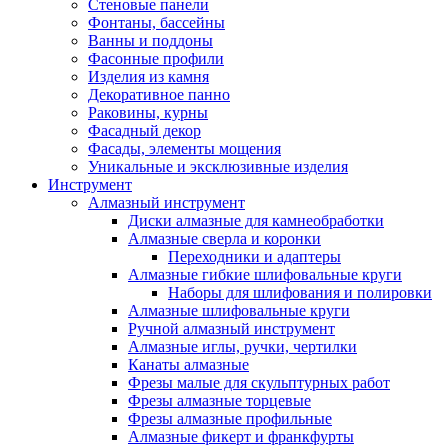
Стеновые панели
Фонтаны, бассейны
Ванны и поддоны
Фасонные профили
Изделия из камня
Декоративное панно
Раковины, курны
Фасадный декор
Фасады, элементы мощения
Уникальные и эксклюзивные изделия
Инструмент
Алмазный инструмент
Диски алмазные для камнеобработки
Алмазные сверла и коронки
Переходники и адаптеры
Алмазные гибкие шлифовальные круги
Наборы для шлифования и полировки
Алмазные шлифовальные круги
Ручной алмазный инструмент
Алмазные иглы, ручки, чертилки
Канаты алмазные
Фрезы малые для скульптурных работ
Фрезы алмазные торцевые
Фрезы алмазные профильные
Алмазные фикерт и франкфурты