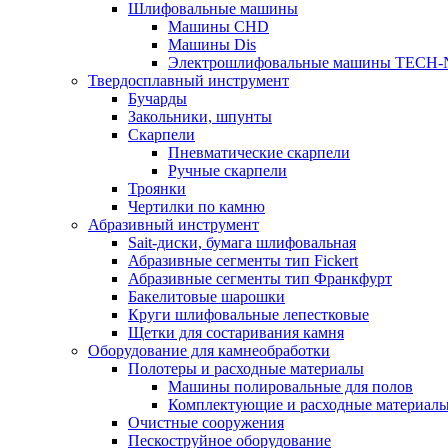
Шлифовальные машины
Машины CHD
Машины Dis
Электрошлифовальные машины TECH-
Твердосплавный инструмент
Бучарды
Закольники, шпунты
Скарпели
Пневматические скарпели
Ручные скарпели
Троянки
Чертилки по камню
Абразивный инструмент
Sait-диски, бумага шлифовальная
Абразивные сегменты тип Fickert
Абразивные сегменты тип Франкфурт
Бакелитовые шарошки
Круги шлифовальные лепестковые
Щетки для состаривания камня
Оборудование для камнеобработки
Полотеры и расходные материалы
Машины полировальные для полов
Комплектующие и расходные материал
Очистные сооружения
Пескоструйное оборудование