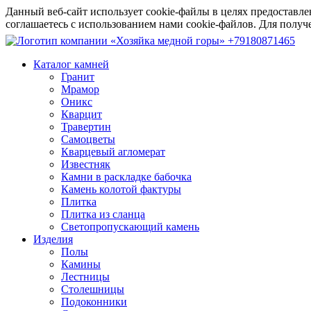
Данный веб-сайт использует cookie-файлы в целях предоставле
соглашаетесь с использованием нами cookie-файлов. Для пол
+79180871465
Каталог камней
Гранит
Мрамор
Оникс
Кварцит
Травертин
Самоцветы
Кварцевый агломерат
Известняк
Камни в раскладке бабочка
Камень колотой фактуры
Плитка
Плитка из сланца
Светопропускающий камень
Изделия
Полы
Камины
Лестницы
Столешницы
Подоконники