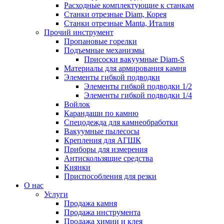
Расходные комплектующие к станкам
Станки отрезные Diam, Корея
Станки отрезные Manta, Италия
Прочий инструмент
Пропановые горелки
Подъeмные механизмы
Присоски вакуумные Diam-S
Материалы для армирования камня
Элементы гибкой подводки
Элементы гибкой подводки 1/2
Элементы гибкой подводки 1/4
Войлок
Карандаши по камню
Спецодежда для камнеобработки
Вакуумные пылесосы
Крепления для АГШК
Приборы для измерения
Антискользящие средства
Киянки
Приспособления для резки
О нас
Услуги
Продажа камня
Продажа инструмента
Продажа химии и клея