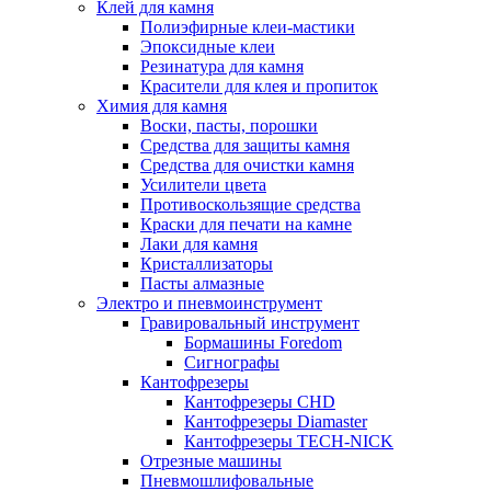
Клей для камня
Полиэфирные клеи-мастики
Эпоксидные клеи
Резинатура для камня
Красители для клея и пропиток
Химия для камня
Воски, пасты, порошки
Средства для защиты камня
Средства для очистки камня
Усилители цвета
Противоскользящие средства
Краски для печати на камне
Лаки для камня
Кристаллизаторы
Пасты алмазные
Электро и пневмоинструмент
Гравировальный инструмент
Бормашины Foredom
Сигнографы
Кантофрезеры
Кантофрезеры CHD
Кантофрезеры Diamaster
Кантофрезеры TECH-NICK
Отрезные машины
Пневмошлифовальные