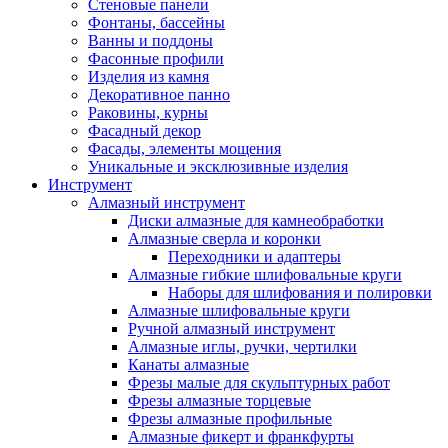
Стеновые панели
Фонтаны, бассейны
Ванны и поддоны
Фасонные профили
Изделия из камня
Декоративное панно
Раковины, курны
Фасадный декор
Фасады, элементы мощения
Уникальные и эксклюзивные изделия
Инструмент
Алмазный инструмент
Диски алмазные для камнеобработки
Алмазные сверла и коронки
Переходники и адаптеры
Алмазные гибкие шлифовальные круги
Наборы для шлифования и полировки
Алмазные шлифовальные круги
Ручной алмазный инструмент
Алмазные иглы, ручки, чертилки
Канаты алмазные
Фрезы малые для скульптурных работ
Фрезы алмазные торцевые
Фрезы алмазные профильные
Алмазные фикерт и франкфурты