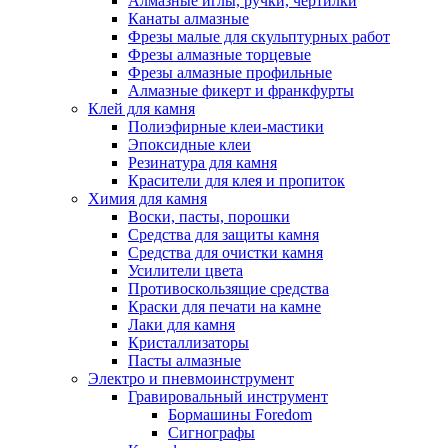
Алмазные иглы, ручки, чертилки
Канаты алмазные
Фрезы малые для скульптурных работ
Фрезы алмазные торцевые
Фрезы алмазные профильные
Алмазные фикерт и франкфурты
Клей для камня
Полиэфирные клеи-мастики
Эпоксидные клеи
Резинатура для камня
Красители для клея и пропиток
Химия для камня
Воски, пасты, порошки
Средства для защиты камня
Средства для очистки камня
Усилители цвета
Противоскользящие средства
Краски для печати на камне
Лаки для камня
Кристаллизаторы
Пасты алмазные
Электро и пневмоинструмент
Гравировальный инструмент
Бормашины Foredom
Сигнографы