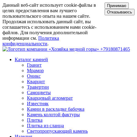
Данный веб-сайт использует cookie-файлы в
Принимаю
целях предоставления вам лучшего
Отказываюсь
пользовательского опыта на нашем сайте.
Продолжая использовать данный сайт, вы
соглашаетесь с использованием нами cookie-
файлов. Для получения дополнительной
информации см.
Политика
конфиденциальности
.
+79180871465
Каталог камней
Гранит
Мрамор
Оникс
Кварцит
Травертин
Самоцветы
Кварцевый агломерат
Известняк
Камни в раскладке бабочка
Камень колотой фактуры
Плитка
Плитка из сланца
Светопропускающий камень
Изделия