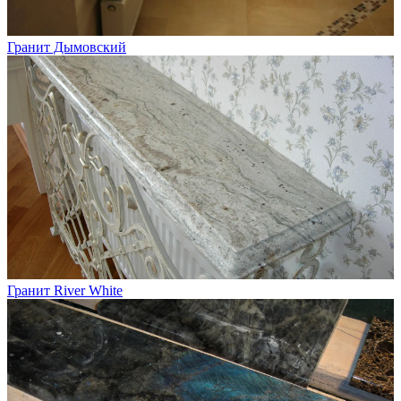
Гранит Дымовский
Гранит River White