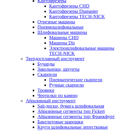
Кантофрезеры
Кантофрезеры CHD
Кантофрезеры Diamaster
Кантофрезеры TECH-NICK
Отрезные машины
Пневмошлифовальные
Шлифовальные машины
Машины CHD
Машины Dis
Электрошлифовальные машины
TECH-NICK
Твердосплавный инструмент
Бучарды
Закольники, шпунты
Скарпели
Пневматические скарпели
Ручные скарпели
Троянки
Чертилки по камню
Абразивный инструмент
Sait-диски, бумага шлифовальная
Абразивные сегменты тип Fickert
Абразивные сегменты тип Франкфурт
Бакелитовые шарошки
Круги шлифовальные лепестковые