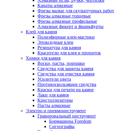
Алмазные иглы, ручки, чертилки
Канаты алмазные
Фрезы малые для скульптурных работ
Фрезы алмазные торцевые
Фрезы алмазные профильные
Алмазные фикерт и франкфурты
Клей для камня
Полиэфирные клеи-мастики
Эпоксидные клеи
Резинатура для камня
Красители для клея и пропиток
Химия для камня
Воски, пасты, порошки
Средства для защиты камня
Средства для очистки камня
Усилители цвета
Противоскользящие средства
Краски для печати на камне
Лаки для камня
Кристаллизаторы
Пасты алмазные
Электро и пневмоинструмент
Гравировальный инструмент
Бормашины Foredom
Сигнографы