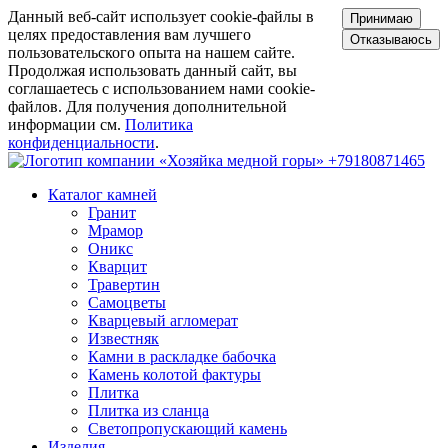
Данный веб-сайт использует cookie-файлы в
Принимаю
целях предоставления вам лучшего
Отказываюсь
пользовательского опыта на нашем сайте.
Продолжая использовать данный сайт, вы
соглашаетесь с использованием нами cookie-
файлов. Для получения дополнительной
информации см.
Политика
конфиденциальности
.
+79180871465
Каталог камней
Гранит
Мрамор
Оникс
Кварцит
Травертин
Самоцветы
Кварцевый агломерат
Известняк
Камни в раскладке бабочка
Камень колотой фактуры
Плитка
Плитка из сланца
Светопропускающий камень
Изделия