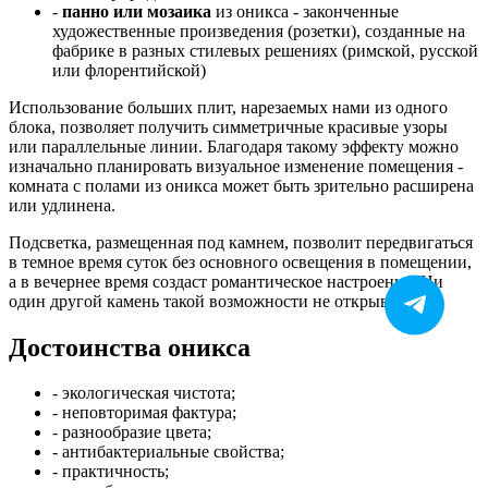
-
панно или мозаика
из оникса - законченные
художественные произведения (розетки), созданные на
фабрике в разных стилевых решениях (римской, русской
или флорентийской)
Использование больших плит, нарезаемых нами из одного
блока, позволяет получить симметричные красивые узоры
или параллельные линии. Благодаря такому эффекту можно
изначально планировать визуальное изменение помещения -
комната с полами из оникса может быть зрительно расширена
или удлинена.
Подсветка, размещенная под камнем, позволит передвигаться
в темное время суток без основного освещения в помещении,
а в вечернее время создаст романтическое настроение. Ни
один другой камень такой возможности не открывает.
Достоинства оникса
- экологическая чистота;
- неповторимая фактура;
- разнообразие цвета;
- антибактериальные свойства;
- практичность;