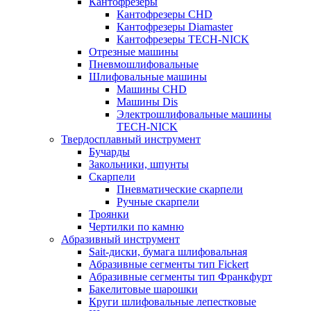
Кантофрезеры
Кантофрезеры CHD
Кантофрезеры Diamaster
Кантофрезеры TECH-NICK
Отрезные машины
Пневмошлифовальные
Шлифовальные машины
Машины CHD
Машины Dis
Электрошлифовальные машины
TECH-NICK
Твердосплавный инструмент
Бучарды
Закольники, шпунты
Скарпели
Пневматические скарпели
Ручные скарпели
Троянки
Чертилки по камню
Абразивный инструмент
Sait-диски, бумага шлифовальная
Абразивные сегменты тип Fickert
Абразивные сегменты тип Франкфурт
Бакелитовые шарошки
Круги шлифовальные лепестковые