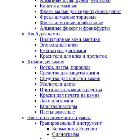
Алмазные иглы, ручки, чертилки
Канаты алмазные
Фрезы малые для скульптурных работ
Фрезы алмазные торцевые
Фрезы алмазные профильные
Алмазные фикерт и франкфурты
Клей для камня
Полиэфирные клеи-мастики
Эпоксидные клеи
Резинатура для камня
Красители для клея и пропиток
Химия для камня
Воски, пасты, порошки
Средства для защиты камня
Средства для очистки камня
Усилители цвета
Противоскользящие средства
Краски для печати на камне
Лаки для камня
Кристаллизаторы
Пасты алмазные
Электро и пневмоинструмент
Гравировальный инструмент
Бормашины Foredom
Сигнографы