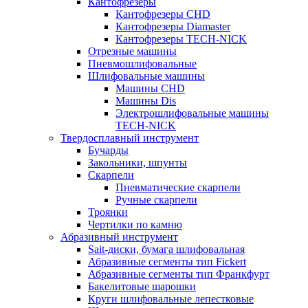
Кантофрезеры
Кантофрезеры CHD
Кантофрезеры Diamaster
Кантофрезеры TECH-NICK
Отрезные машины
Пневмошлифовальные
Шлифовальные машины
Машины CHD
Машины Dis
Электрошлифовальные машины
TECH-NICK
Твердосплавный инструмент
Бучарды
Закольники, шпунты
Скарпели
Пневматические скарпели
Ручные скарпели
Троянки
Чертилки по камню
Абразивный инструмент
Sait-диски, бумага шлифовальная
Абразивные сегменты тип Fickert
Абразивные сегменты тип Франкфурт
Бакелитовые шарошки
Круги шлифовальные лепестковые