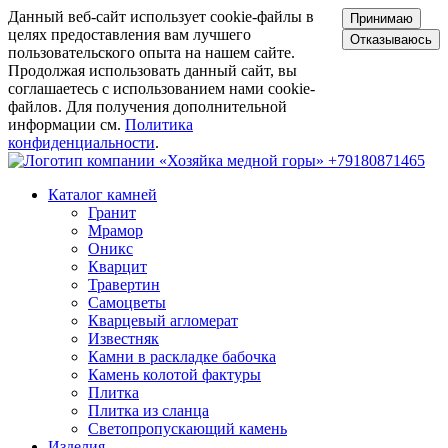
Данный веб-сайт использует cookie-файлы в
Принимаю
целях предоставления вам лучшего
Отказываюсь
пользовательского опыта на нашем сайте.
Продолжая использовать данный сайт, вы
соглашаетесь с использованием нами cookie-
файлов. Для получения дополнительной
информации см.
Политика
конфиденциальности
.
+79180871465
Каталог камней
Гранит
Мрамор
Оникс
Кварцит
Травертин
Самоцветы
Кварцевый агломерат
Известняк
Камни в раскладке бабочка
Камень колотой фактуры
Плитка
Плитка из сланца
Светопропускающий камень
Изделия