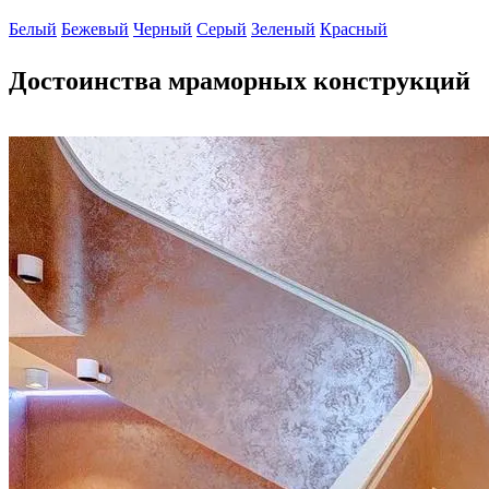
Белый
Бежевый
Черный
Серый
Зеленый
Красный
Достоинства мраморных конструкций