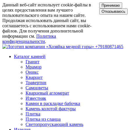
Данный веб-сайт использует cookie-файлы в
Принимаю
целях предоставления вам лучшего
Отказываюсь
пользовательского опыта на нашем сайте.
Продолжая использовать данный сайт, вы
соглашаетесь с использованием нами cookie-
файлов. Для получения дополнительной
информации см.
Политика
конфиденциальности
.
+79180871465
Каталог камней
Гранит
Мрамор
Оникс
Кварцит
Травертин
Самоцветы
Кварцевый агломерат
Известняк
Камни в раскладке бабочка
Камень колотой фактуры
Плитка
Плитка из сланца
Светопропускающий камень
Изделия