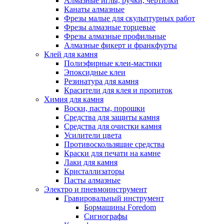
Алмазные иглы, ручки, чертилки
Канаты алмазные
Фрезы малые для скульптурных работ
Фрезы алмазные торцевые
Фрезы алмазные профильные
Алмазные фикерт и франкфурты
Клей для камня
Полиэфирные клеи-мастики
Эпоксидные клеи
Резинатура для камня
Красители для клея и пропиток
Химия для камня
Воски, пасты, порошки
Средства для защиты камня
Средства для очистки камня
Усилители цвета
Противоскользящие средства
Краски для печати на камне
Лаки для камня
Кристаллизаторы
Пасты алмазные
Электро и пневмоинструмент
Гравировальный инструмент
Бормашины Foredom
Сигнографы