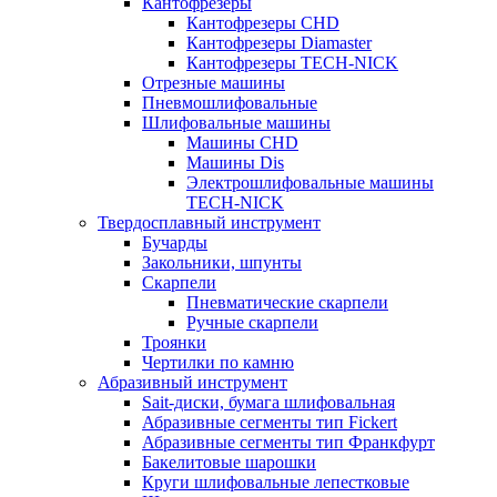
Кантофрезеры
Кантофрезеры CHD
Кантофрезеры Diamaster
Кантофрезеры TECH-NICK
Отрезные машины
Пневмошлифовальные
Шлифовальные машины
Машины CHD
Машины Dis
Электрошлифовальные машины
TECH-NICK
Твердосплавный инструмент
Бучарды
Закольники, шпунты
Скарпели
Пневматические скарпели
Ручные скарпели
Троянки
Чертилки по камню
Абразивный инструмент
Sait-диски, бумага шлифовальная
Абразивные сегменты тип Fickert
Абразивные сегменты тип Франкфурт
Бакелитовые шарошки
Круги шлифовальные лепестковые