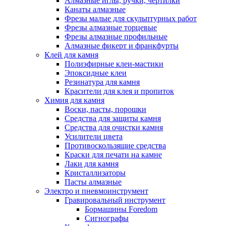
Алмазные иглы, ручки, чертилки
Канаты алмазные
Фрезы малые для скульптурных работ
Фрезы алмазные торцевые
Фрезы алмазные профильные
Алмазные фикерт и франкфурты
Клей для камня
Полиэфирные клеи-мастики
Эпоксидные клеи
Резинатура для камня
Красители для клея и пропиток
Химия для камня
Воски, пасты, порошки
Средства для защиты камня
Средства для очистки камня
Усилители цвета
Противоскользящие средства
Краски для печати на камне
Лаки для камня
Кристаллизаторы
Пасты алмазные
Электро и пневмоинструмент
Гравировальный инструмент
Бормашины Foredom
Сигнографы