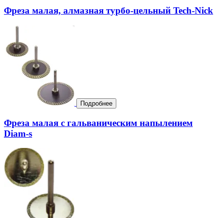
Фреза малая, алмазная турбо-цельный Tech-Nick
Подробнее
Фреза малая с гальваническим напылением
Diam-s