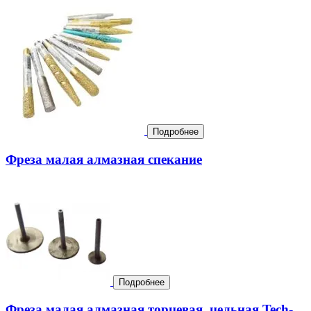
Подробнее
Фреза малая алмазная спекание
Подробнее
Фреза малая алмазная торцевая, цельная Tech-