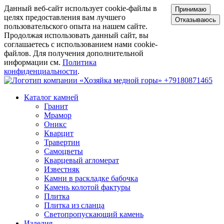
Данный веб-сайт использует cookie-файлы в
Принимаю
целях предоставления вам лучшего
Отказываюсь
пользовательского опыта на нашем сайте.
Продолжая использовать данный сайт, вы
соглашаетесь с использованием нами cookie-
файлов. Для получения дополнительной
информации см.
Политика
конфиденциальности
.
+79180871465
Каталог камней
Гранит
Мрамор
Оникс
Кварцит
Травертин
Самоцветы
Кварцевый агломерат
Известняк
Камни в раскладке бабочка
Камень колотой фактуры
Плитка
Плитка из сланца
Светопропускающий камень
Изделия