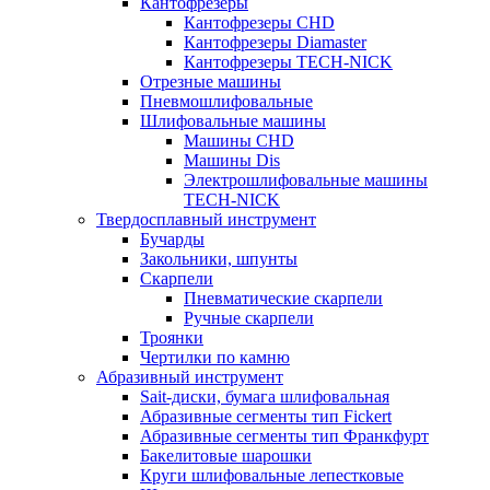
Кантофрезеры
Кантофрезеры CHD
Кантофрезеры Diamaster
Кантофрезеры TECH-NICK
Отрезные машины
Пневмошлифовальные
Шлифовальные машины
Машины CHD
Машины Dis
Электрошлифовальные машины
TECH-NICK
Твердосплавный инструмент
Бучарды
Закольники, шпунты
Скарпели
Пневматические скарпели
Ручные скарпели
Троянки
Чертилки по камню
Абразивный инструмент
Sait-диски, бумага шлифовальная
Абразивные сегменты тип Fickert
Абразивные сегменты тип Франкфурт
Бакелитовые шарошки
Круги шлифовальные лепестковые