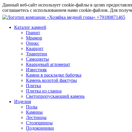
Данный веб-сайт использует cookie-файлы в целях предоставле
соглашаетесь с использованием нами cookie-файлов. Для пол
+79180871465
Каталог камней
Гранит
Мрамор
Оникс
Кварцит
Травертин
Самоцветы
Кварцевый агломерат
Известняк
Камни в раскладке бабочка
Камень колотой фактуры
Плитка
Плитка из сланца
Светопропускающий камень
Изделия
Полы
Камины
Лестницы
Столешницы
Подоконники