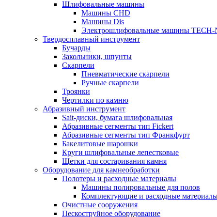
Шлифовальные машины
Машины CHD
Машины Dis
Электрошлифовальные машины TECH-
Твердосплавный инструмент
Бучарды
Закольники, шпунты
Скарпели
Пневматические скарпели
Ручные скарпели
Троянки
Чертилки по камню
Абразивный инструмент
Sait-диски, бумага шлифовальная
Абразивные сегменты тип Fickert
Абразивные сегменты тип Франкфурт
Бакелитовые шарошки
Круги шлифовальные лепестковые
Щетки для состаривания камня
Оборудование для камнеобработки
Полотеры и расходные материалы
Машины полировальные для полов
Комплектующие и расходные материал
Очистные сооружения
Пескоструйное оборудование