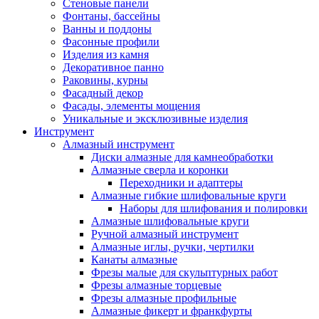
Стеновые панели
Фонтаны, бассейны
Ванны и поддоны
Фасонные профили
Изделия из камня
Декоративное панно
Раковины, курны
Фасадный декор
Фасады, элементы мощения
Уникальные и эксклюзивные изделия
Инструмент
Алмазный инструмент
Диски алмазные для камнеобработки
Алмазные сверла и коронки
Переходники и адаптеры
Алмазные гибкие шлифовальные круги
Наборы для шлифования и полировки
Алмазные шлифовальные круги
Ручной алмазный инструмент
Алмазные иглы, ручки, чертилки
Канаты алмазные
Фрезы малые для скульптурных работ
Фрезы алмазные торцевые
Фрезы алмазные профильные
Алмазные фикерт и франкфурты