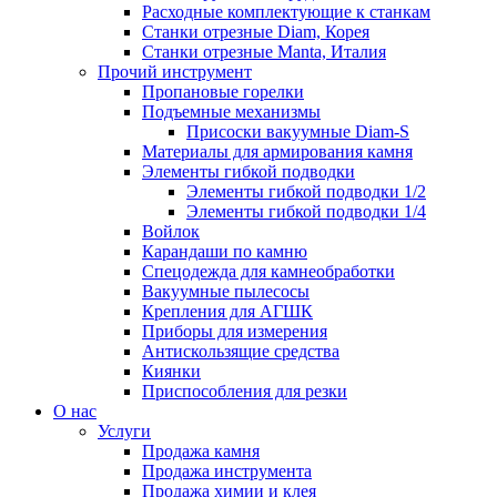
Расходные комплектующие к станкам
Станки отрезные Diam, Корея
Станки отрезные Manta, Италия
Прочий инструмент
Пропановые горелки
Подъeмные механизмы
Присоски вакуумные Diam-S
Материалы для армирования камня
Элементы гибкой подводки
Элементы гибкой подводки 1/2
Элементы гибкой подводки 1/4
Войлок
Карандаши по камню
Спецодежда для камнеобработки
Вакуумные пылесосы
Крепления для АГШК
Приборы для измерения
Антискользящие средства
Киянки
Приспособления для резки
О нас
Услуги
Продажа камня
Продажа инструмента
Продажа химии и клея