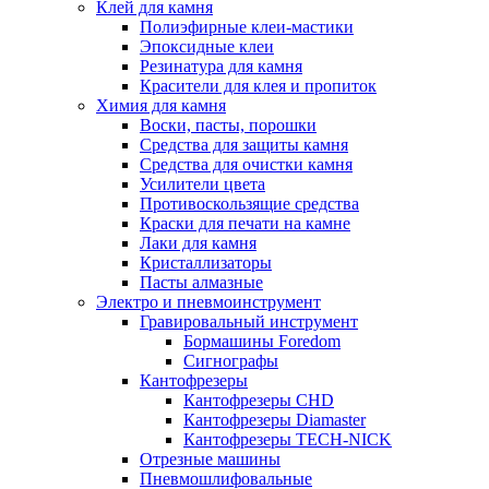
Клей для камня
Полиэфирные клеи-мастики
Эпоксидные клеи
Резинатура для камня
Красители для клея и пропиток
Химия для камня
Воски, пасты, порошки
Средства для защиты камня
Средства для очистки камня
Усилители цвета
Противоскользящие средства
Краски для печати на камне
Лаки для камня
Кристаллизаторы
Пасты алмазные
Электро и пневмоинструмент
Гравировальный инструмент
Бормашины Foredom
Сигнографы
Кантофрезеры
Кантофрезеры CHD
Кантофрезеры Diamaster
Кантофрезеры TECH-NICK
Отрезные машины
Пневмошлифовальные