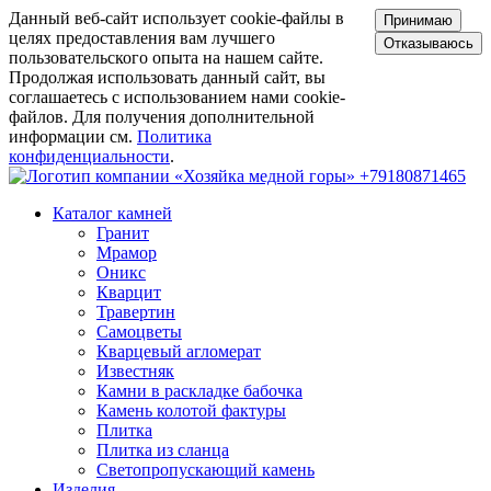
Данный веб-сайт использует cookie-файлы в
Принимаю
целях предоставления вам лучшего
Отказываюсь
пользовательского опыта на нашем сайте.
Продолжая использовать данный сайт, вы
соглашаетесь с использованием нами cookie-
файлов. Для получения дополнительной
информации см.
Политика
конфиденциальности
.
+79180871465
Каталог камней
Гранит
Мрамор
Оникс
Кварцит
Травертин
Самоцветы
Кварцевый агломерат
Известняк
Камни в раскладке бабочка
Камень колотой фактуры
Плитка
Плитка из сланца
Светопропускающий камень
Изделия