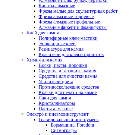
Алмазные иглы, ручки, чертилки
Канаты алмазные
Фрезы малые для скульптурных работ
Фрезы алмазные торцевые
Фрезы алмазные профильные
Алмазные фикерт и франкфурты
Клей для камня
Полиэфирные клеи-мастики
Эпоксидные клеи
Резинатура для камня
Красители для клея и пропиток
Химия для камня
Воски, пасты, порошки
Средства для защиты камня
Средства для очистки камня
Усилители цвета
Противоскользящие средства
Краски для печати на камне
Лаки для камня
Кристаллизаторы
Пасты алмазные
Электро и пневмоинструмент
Гравировальный инструмент
Бормашины Foredom
Сигнографы