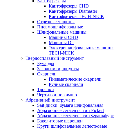
Кантофрезеры
Кантофрезеры CHD
Кантофрезеры Diamaster
Кантофрезеры TECH-NICK
Отрезные машины
Пневмошлифовальные
Шлифовальные машины
Машины CHD
Машины Dis
Электрошлифовальные машины
TECH-NICK
Твердосплавный инструмент
Бучарды
Закольники, шпунты
Скарпели
Пневматические скарпели
Ручные скарпели
Троянки
Чертилки по камню
Абразивный инструмент
Sait-диски, бумага шлифовальная
Абразивные сегменты тип Fickert
Абразивные сегменты тип Франкфурт
Бакелитовые шарошки
Круги шлифовальные лепестковые