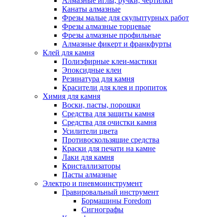
Алмазные иглы, ручки, чертилки
Канаты алмазные
Фрезы малые для скульптурных работ
Фрезы алмазные торцевые
Фрезы алмазные профильные
Алмазные фикерт и франкфурты
Клей для камня
Полиэфирные клеи-мастики
Эпоксидные клеи
Резинатура для камня
Красители для клея и пропиток
Химия для камня
Воски, пасты, порошки
Средства для защиты камня
Средства для очистки камня
Усилители цвета
Противоскользящие средства
Краски для печати на камне
Лаки для камня
Кристаллизаторы
Пасты алмазные
Электро и пневмоинструмент
Гравировальный инструмент
Бормашины Foredom
Сигнографы