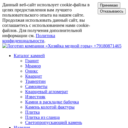
Данный веб-сайт использует cookie-файлы в
Принимаю
целях предоставления вам лучшего
Отказываюсь
пользовательского опыта на нашем сайте.
Продолжая использовать данный сайт, вы
соглашаетесь с использованием нами cookie-
файлов. Для получения дополнительной
информации см.
Политика
конфиденциальности
.
+79180871465
Каталог камней
Гранит
Мрамор
Оникс
Кварцит
Травертин
Самоцветы
Кварцевый агломерат
Известняк
Камни в раскладке бабочка
Камень колотой фактуры
Плитка
Плитка из сланца
Светопропускающий камень
Изделия