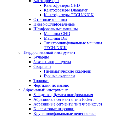
Кантофрезеры
Кантофрезеры CHD
Кантофрезеры Diamaster
Кантофрезеры TECH-NICK
Отрезные машины
Пневмошлифовальные
Шлифовальные машины
Машины CHD
Машины Dis
Электрошлифовальные машины
TECH-NICK
Твердосплавный инструмент
Бучарды
Закольники, шпунты
Скарпели
Пневматические скарпели
Ручные скарпели
Троянки
Чертилки по камню
Абразивный инструмент
Sait-диски, бумага шлифовальная
Абразивные сегменты тип Fickert
Абразивные сегменты тип Франкфурт
Бакелитовые шарошки
Круги шлифовальные лепестковые