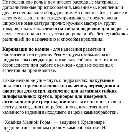
Не последнюю роль в нем играют расходные материалы,
дополнительные приспособления, механизмы, крепления и
другое специальное оборудование. На нашем сайте, а также в
салоне-магазине и на складе-производстве представлена
широкая номенклатура прочих нужных мастерам групп
товаров, таких как:
элементы гибкой подводки для воды
- в
случае если она используется при резке и обработке;
войлок
-
различный по назначению и способам крепления.
Карандаши по камню
- для нанесения разметки и
обозначений на изделие. Рекомендуем ознакомиться с
подразделом
спецодежда
поскольку соблюдение техники
безопасности при работе с камнем - один из основных
аспектов на производстве.
Также нельзя не упомянуть о подразделах:
вакуумные
пылесосы промышленного назначения, переходники и
адаптеры для сверл, крепление для алмазных гибких
шлифовальных кругов, приборы для измерения,
антискользящие средства, киянки
- все они вносят свою
лепту для создания востребованного, качественного
каменного изделия выходящего из цеха камнеобработки.
«Хозяйка Медной Горы» — ведущее в Краснодаре
предприятие с полным циклом камнеобработки. На