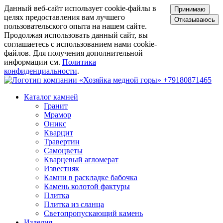
Данный веб-сайт использует cookie-файлы в
Принимаю
целях предоставления вам лучшего
Отказываюсь
пользовательского опыта на нашем сайте.
Продолжая использовать данный сайт, вы
соглашаетесь с использованием нами cookie-
файлов. Для получения дополнительной
информации см.
Политика
конфиденциальности
.
+79180871465
Каталог камней
Гранит
Мрамор
Оникс
Кварцит
Травертин
Самоцветы
Кварцевый агломерат
Известняк
Камни в раскладке бабочка
Камень колотой фактуры
Плитка
Плитка из сланца
Светопропускающий камень
Изделия