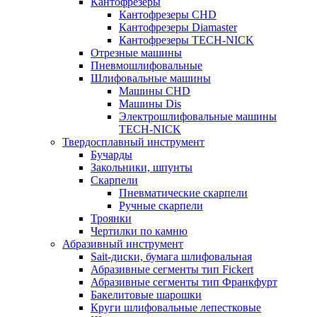
Кантофрезеры
Кантофрезеры CHD
Кантофрезеры Diamaster
Кантофрезеры TECH-NICK
Отрезные машины
Пневмошлифовальные
Шлифовальные машины
Машины CHD
Машины Dis
Электрошлифовальные машины
TECH-NICK
Твердосплавный инструмент
Бучарды
Закольники, шпунты
Скарпели
Пневматические скарпели
Ручные скарпели
Троянки
Чертилки по камню
Абразивный инструмент
Sait-диски, бумага шлифовальная
Абразивные сегменты тип Fickert
Абразивные сегменты тип Франкфурт
Бакелитовые шарошки
Круги шлифовальные лепестковые