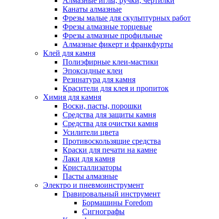
Алмазные иглы, ручки, чертилки
Канаты алмазные
Фрезы малые для скульптурных работ
Фрезы алмазные торцевые
Фрезы алмазные профильные
Алмазные фикерт и франкфурты
Клей для камня
Полиэфирные клеи-мастики
Эпоксидные клеи
Резинатура для камня
Красители для клея и пропиток
Химия для камня
Воски, пасты, порошки
Средства для защиты камня
Средства для очистки камня
Усилители цвета
Противоскользящие средства
Краски для печати на камне
Лаки для камня
Кристаллизаторы
Пасты алмазные
Электро и пневмоинструмент
Гравировальный инструмент
Бормашины Foredom
Сигнографы