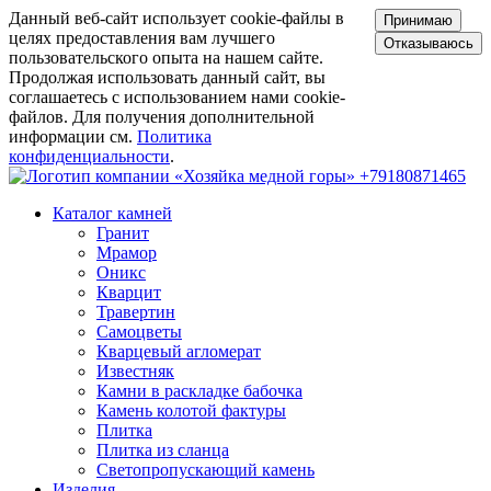
Данный веб-сайт использует cookie-файлы в
Принимаю
целях предоставления вам лучшего
Отказываюсь
пользовательского опыта на нашем сайте.
Продолжая использовать данный сайт, вы
соглашаетесь с использованием нами cookie-
файлов. Для получения дополнительной
информации см.
Политика
конфиденциальности
.
+79180871465
Каталог камней
Гранит
Мрамор
Оникс
Кварцит
Травертин
Самоцветы
Кварцевый агломерат
Известняк
Камни в раскладке бабочка
Камень колотой фактуры
Плитка
Плитка из сланца
Светопропускающий камень
Изделия