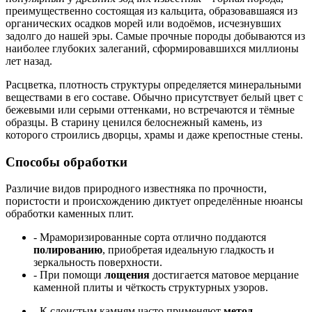
преимущественно состоящая из кальцита, образовавшаяся из
органических осадков морей или водоёмов, исчезнувших
задолго до нашей эры. Самые прочные породы добываются из
наиболее глубоких залеганий, сформировавшихся миллионы
лет назад.
Расцветка, плотность структуры определяется минеральными
веществами в его составе. Обычно присутствует белый цвет с
бежевыми или серыми оттенками, но встречаются и тёмные
образцы. В старину ценился белоснежный камень, из
которого строились дворцы, храмы и даже крепостные стены.
Способы обработки
Различие видов природного известняка по прочности,
пористости и происхождению диктует определённые нюансы
обработки каменных плит.
- Мраморизированные сорта отлично поддаются
полированию
, приобретая идеальную гладкость и
зеркальность поверхности.
- При помощи
лощения
достигается матовое мерцание
каменной плиты и чёткость структурных узоров.
- К слоистым камням часто применяют
метод