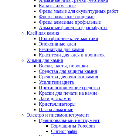
Алмазные иглы, ручки, чертилки
Канаты алмазные
Фрезы малые для скульптурных работ
Фрезы алмазные торцевые
Фрезы алмазные профильные
Алмазные фикерт и франкфурты
Клей для камня
Полиэфирные клеи-мастики
Эпоксидные клеи
Резинатура для камня
Красители для клея и пропиток
Химия для камня
Воски, пасты, порошки
Средства для защиты камня
Средства для очистки камня
Усилители цвета
Противоскользящие средства
Краски для печати на камне
Лаки для камня
Кристаллизаторы
Пасты алмазные
Электро и пневмоинструмент
Гравировальный инструмент
Бормашины Foredom
Сигнографы