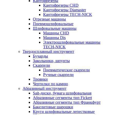
Кантофрезеры
Кантофрезеры CHD
Кантофрезеры Diamaster
Кантофрезеры TECH-NICK
Отрезные машины
Пневмошлифовальные
Шлифовальные машины
Машины CHD
Машины Dis
Электрошлифовальные машины
TECH-NICK
Твердосплавный инструмент
Бучарды
Закольники, шпунты
Скарпели
Пневматические скарпели
Ручные скарпели
Троянки
Чертилки по камню
Абразивный инструмент
Sait-диски, бумага шлифовальная
Абразивные сегменты тип Fickert
Абразивные сегменты тип Франкфурт
Бакелитовые шарошки
Круги шлифовальные лепестковые