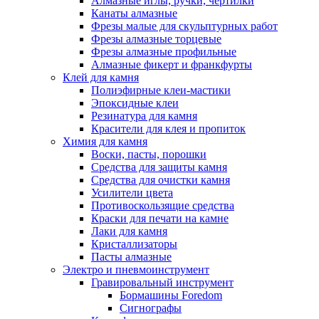
Алмазные иглы, ручки, чертилки
Канаты алмазные
Фрезы малые для скульптурных работ
Фрезы алмазные торцевые
Фрезы алмазные профильные
Алмазные фикерт и франкфурты
Клей для камня
Полиэфирные клеи-мастики
Эпоксидные клеи
Резинатура для камня
Красители для клея и пропиток
Химия для камня
Воски, пасты, порошки
Средства для защиты камня
Средства для очистки камня
Усилители цвета
Противоскользящие средства
Краски для печати на камне
Лаки для камня
Кристаллизаторы
Пасты алмазные
Электро и пневмоинструмент
Гравировальный инструмент
Бормашины Foredom
Сигнографы