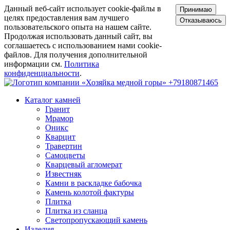
Данный веб-сайт использует cookie-файлы в
Принимаю
целях предоставления вам лучшего
Отказываюсь
пользовательского опыта на нашем сайте.
Продолжая использовать данный сайт, вы
соглашаетесь с использованием нами cookie-
файлов. Для получения дополнительной
информации см.
Политика
конфиденциальности
.
+79180871465
Каталог камней
Гранит
Мрамор
Оникс
Кварцит
Травертин
Самоцветы
Кварцевый агломерат
Известняк
Камни в раскладке бабочка
Камень колотой фактуры
Плитка
Плитка из сланца
Светопропускающий камень
Изделия