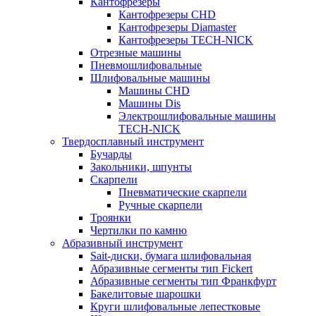
Кантофрезеры
Кантофрезеры CHD
Кантофрезеры Diamaster
Кантофрезеры TECH-NICK
Отрезные машины
Пневмошлифовальные
Шлифовальные машины
Машины CHD
Машины Dis
Электрошлифовальные машины
TECH-NICK
Твердосплавный инструмент
Бучарды
Закольники, шпунты
Скарпели
Пневматические скарпели
Ручные скарпели
Троянки
Чертилки по камню
Абразивный инструмент
Sait-диски, бумага шлифовальная
Абразивные сегменты тип Fickert
Абразивные сегменты тип Франкфурт
Бакелитовые шарошки
Круги шлифовальные лепестковые