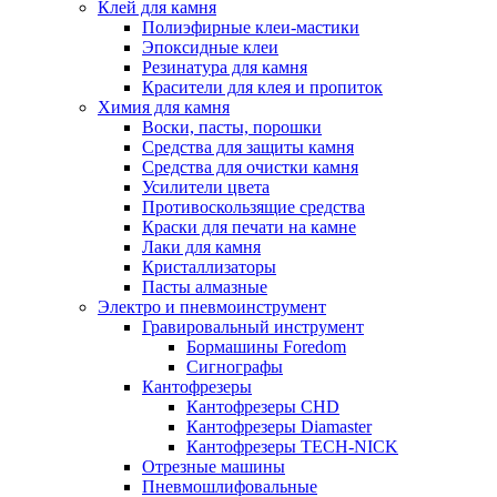
Клей для камня
Полиэфирные клеи-мастики
Эпоксидные клеи
Резинатура для камня
Красители для клея и пропиток
Химия для камня
Воски, пасты, порошки
Средства для защиты камня
Средства для очистки камня
Усилители цвета
Противоскользящие средства
Краски для печати на камне
Лаки для камня
Кристаллизаторы
Пасты алмазные
Электро и пневмоинструмент
Гравировальный инструмент
Бормашины Foredom
Сигнографы
Кантофрезеры
Кантофрезеры CHD
Кантофрезеры Diamaster
Кантофрезеры TECH-NICK
Отрезные машины
Пневмошлифовальные