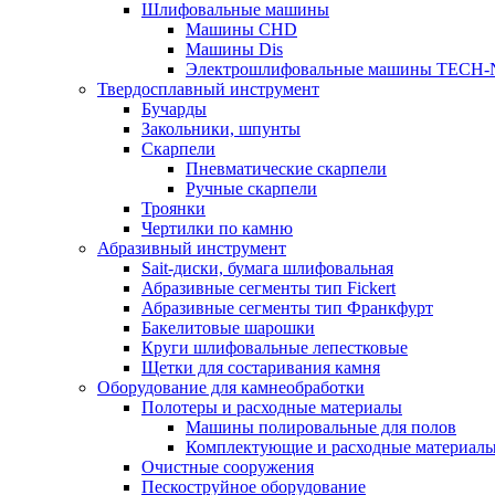
Шлифовальные машины
Машины CHD
Машины Dis
Электрошлифовальные машины TECH-
Твердосплавный инструмент
Бучарды
Закольники, шпунты
Скарпели
Пневматические скарпели
Ручные скарпели
Троянки
Чертилки по камню
Абразивный инструмент
Sait-диски, бумага шлифовальная
Абразивные сегменты тип Fickert
Абразивные сегменты тип Франкфурт
Бакелитовые шарошки
Круги шлифовальные лепестковые
Щетки для состаривания камня
Оборудование для камнеобработки
Полотеры и расходные материалы
Машины полировальные для полов
Комплектующие и расходные материал
Очистные сооружения
Пескоструйное оборудование