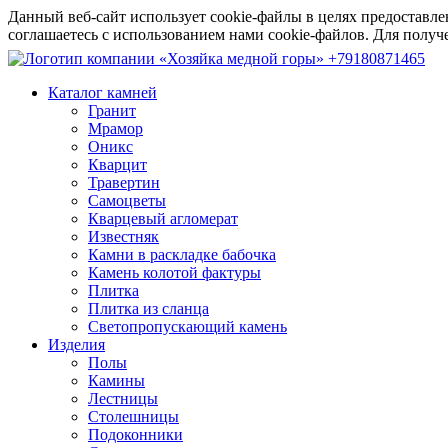
Данный веб-сайт использует cookie-файлы в целях предоставле
соглашаетесь с использованием нами cookie-файлов. Для пол
+79180871465
Каталог камней
Гранит
Мрамор
Оникс
Кварцит
Травертин
Самоцветы
Кварцевый агломерат
Известняк
Камни в раскладке бабочка
Камень колотой фактуры
Плитка
Плитка из сланца
Светопропускающий камень
Изделия
Полы
Камины
Лестницы
Столешницы
Подоконники