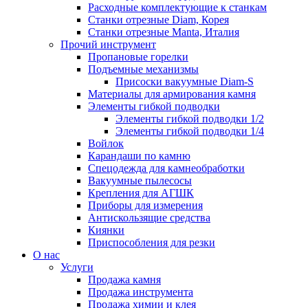
Расходные комплектующие к станкам
Станки отрезные Diam, Корея
Станки отрезные Manta, Италия
Прочий инструмент
Пропановые горелки
Подъeмные механизмы
Присоски вакуумные Diam-S
Материалы для армирования камня
Элементы гибкой подводки
Элементы гибкой подводки 1/2
Элементы гибкой подводки 1/4
Войлок
Карандаши по камню
Спецодежда для камнеобработки
Вакуумные пылесосы
Крепления для АГШК
Приборы для измерения
Антискользящие средства
Киянки
Приспособления для резки
О нас
Услуги
Продажа камня
Продажа инструмента
Продажа химии и клея