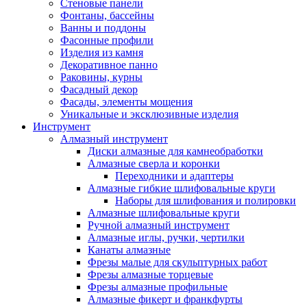
Стеновые панели
Фонтаны, бассейны
Ванны и поддоны
Фасонные профили
Изделия из камня
Декоративное панно
Раковины, курны
Фасадный декор
Фасады, элементы мощения
Уникальные и эксклюзивные изделия
Инструмент
Алмазный инструмент
Диски алмазные для камнеобработки
Алмазные сверла и коронки
Переходники и адаптеры
Алмазные гибкие шлифовальные круги
Наборы для шлифования и полировки
Алмазные шлифовальные круги
Ручной алмазный инструмент
Алмазные иглы, ручки, чертилки
Канаты алмазные
Фрезы малые для скульптурных работ
Фрезы алмазные торцевые
Фрезы алмазные профильные
Алмазные фикерт и франкфурты