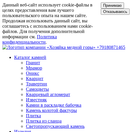
Данный веб-сайт использует cookie-файлы в
Принимаю
целях предоставления вам лучшего
Отказываюсь
пользовательского опыта на нашем сайте.
Продолжая использовать данный сайт, вы
соглашаетесь с использованием нами cookie-
файлов. Для получения дополнительной
информации см.
Политика
конфиденциальности
.
+79180871465
Каталог камней
Гранит
Мрамор
Оникс
Кварцит
Травертин
Самоцветы
Кварцевый агломерат
Известняк
Камни в раскладке бабочка
Камень колотой фактуры
Плитка
Плитка из сланца
Светопропускающий камень
Изделия