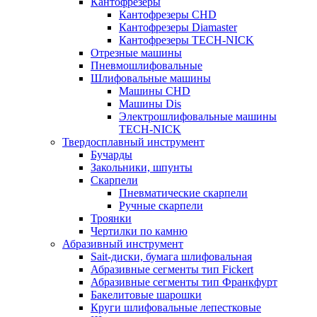
Кантофрезеры
Кантофрезеры CHD
Кантофрезеры Diamaster
Кантофрезеры TECH-NICK
Отрезные машины
Пневмошлифовальные
Шлифовальные машины
Машины CHD
Машины Dis
Электрошлифовальные машины
TECH-NICK
Твердосплавный инструмент
Бучарды
Закольники, шпунты
Скарпели
Пневматические скарпели
Ручные скарпели
Троянки
Чертилки по камню
Абразивный инструмент
Sait-диски, бумага шлифовальная
Абразивные сегменты тип Fickert
Абразивные сегменты тип Франкфурт
Бакелитовые шарошки
Круги шлифовальные лепестковые