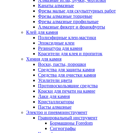
Алмазные иглы, ручки, чертилки
Канаты алмазные
Фрезы малые для скульптурных работ
Фрезы алмазные торцевые
Фрезы алмазные профильные
Алмазные фикерт и франкфурты
Клей для камня
Полиэфирные клеи-мастики
Эпоксидные клеи
Резинатура для камня
Красители для клея и пропиток
Химия для камня
Воски, пасты, порошки
Средства для защиты камня
Средства для очистки камня
Усилители цвета
Противоскользящие средства
Краски для печати на камне
Лаки для камня
Кристаллизаторы
Пасты алмазные
Электро и пневмоинструмент
Гравировальный инструмент
Бормашины Foredom
Сигнографы