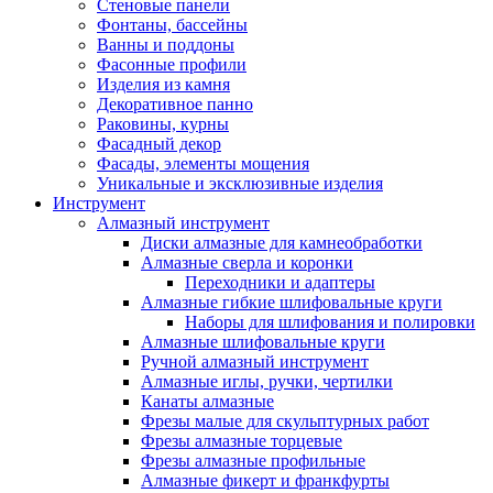
Стеновые панели
Фонтаны, бассейны
Ванны и поддоны
Фасонные профили
Изделия из камня
Декоративное панно
Раковины, курны
Фасадный декор
Фасады, элементы мощения
Уникальные и эксклюзивные изделия
Инструмент
Алмазный инструмент
Диски алмазные для камнеобработки
Алмазные сверла и коронки
Переходники и адаптеры
Алмазные гибкие шлифовальные круги
Наборы для шлифования и полировки
Алмазные шлифовальные круги
Ручной алмазный инструмент
Алмазные иглы, ручки, чертилки
Канаты алмазные
Фрезы малые для скульптурных работ
Фрезы алмазные торцевые
Фрезы алмазные профильные
Алмазные фикерт и франкфурты