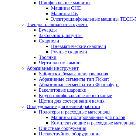
Шлифовальные машины
Машины CHD
Машины Dis
Электрошлифовальные машины TECH-
Твердосплавный инструмент
Бучарды
Закольники, шпунты
Скарпели
Пневматические скарпели
Ручные скарпели
Троянки
Чертилки по камню
Абразивный инструмент
Sait-диски, бумага шлифовальная
Абразивные сегменты тип Fickert
Абразивные сегменты тип Франкфурт
Бакелитовые шарошки
Круги шлифовальные лепестковые
Щетки для состаривания камня
Оборудование для камнеобработки
Полотеры и расходные материалы
Машины полировальные для полов
Комплектующие и расходные материал
Очистные сооружения
Пескоструйное оборудование