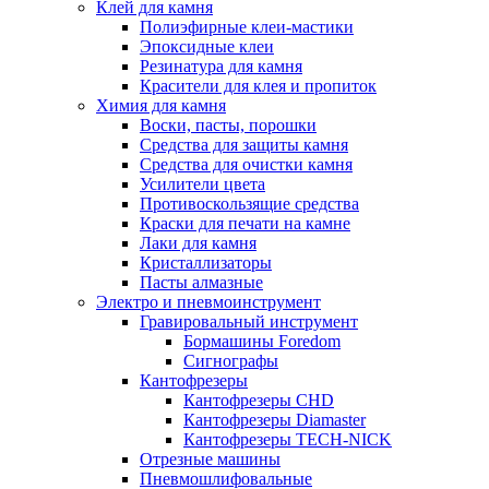
Клей для камня
Полиэфирные клеи-мастики
Эпоксидные клеи
Резинатура для камня
Красители для клея и пропиток
Химия для камня
Воски, пасты, порошки
Средства для защиты камня
Средства для очистки камня
Усилители цвета
Противоскользящие средства
Краски для печати на камне
Лаки для камня
Кристаллизаторы
Пасты алмазные
Электро и пневмоинструмент
Гравировальный инструмент
Бормашины Foredom
Сигнографы
Кантофрезеры
Кантофрезеры CHD
Кантофрезеры Diamaster
Кантофрезеры TECH-NICK
Отрезные машины
Пневмошлифовальные