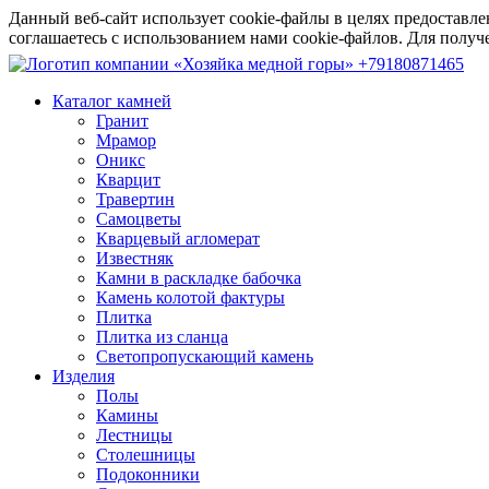
Данный веб-сайт использует cookie-файлы в целях предоставле
соглашаетесь с использованием нами cookie-файлов. Для пол
+79180871465
Каталог камней
Гранит
Мрамор
Оникс
Кварцит
Травертин
Самоцветы
Кварцевый агломерат
Известняк
Камни в раскладке бабочка
Камень колотой фактуры
Плитка
Плитка из сланца
Светопропускающий камень
Изделия
Полы
Камины
Лестницы
Столешницы
Подоконники