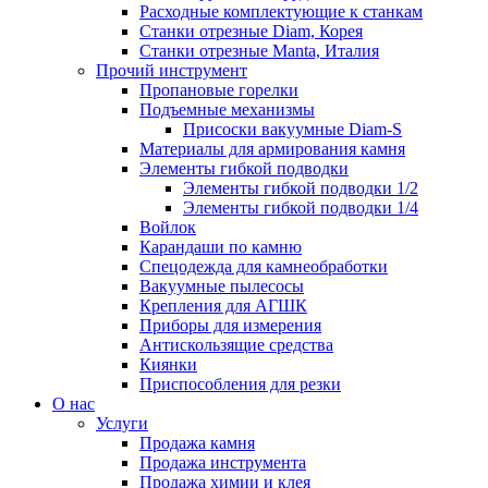
Расходные комплектующие к станкам
Станки отрезные Diam, Корея
Станки отрезные Manta, Италия
Прочий инструмент
Пропановые горелки
Подъeмные механизмы
Присоски вакуумные Diam-S
Материалы для армирования камня
Элементы гибкой подводки
Элементы гибкой подводки 1/2
Элементы гибкой подводки 1/4
Войлок
Карандаши по камню
Спецодежда для камнеобработки
Вакуумные пылесосы
Крепления для АГШК
Приборы для измерения
Антискользящие средства
Киянки
Приспособления для резки
О нас
Услуги
Продажа камня
Продажа инструмента
Продажа химии и клея