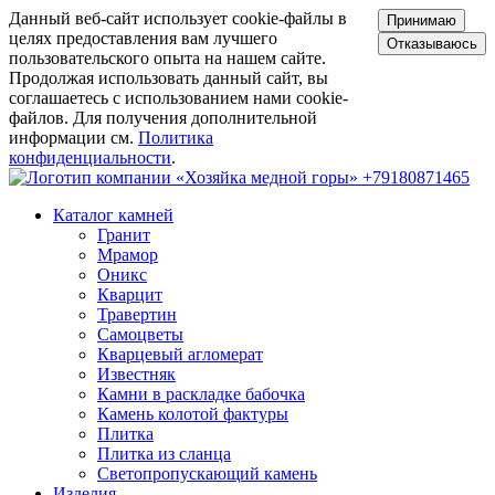
Данный веб-сайт использует cookie-файлы в
Принимаю
целях предоставления вам лучшего
Отказываюсь
пользовательского опыта на нашем сайте.
Продолжая использовать данный сайт, вы
соглашаетесь с использованием нами cookie-
файлов. Для получения дополнительной
информации см.
Политика
конфиденциальности
.
+79180871465
Каталог камней
Гранит
Мрамор
Оникс
Кварцит
Травертин
Самоцветы
Кварцевый агломерат
Известняк
Камни в раскладке бабочка
Камень колотой фактуры
Плитка
Плитка из сланца
Светопропускающий камень
Изделия