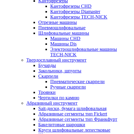
Кантофрезеры
Кантофрезеры CHD
Кантофрезеры Diamaster
Кантофрезеры TECH-NICK
Отрезные машины
Пневмошлифовальные
Шлифовальные машины
Машины CHD
Машины Dis
Электрошлифовальные машины
TECH-NICK
Твердосплавный инструмент
Бучарды
Закольники, шпунты
Скарпели
Пневматические скарпели
Ручные скарпели
Троянки
Чертилки по камню
Абразивный инструмент
Sait-диски, бумага шлифовальная
Абразивные сегменты тип Fickert
Абразивные сегменты тип Франкфурт
Бакелитовые шарошки
Круги шлифовальные лепестковые