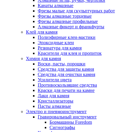
Алмазные иглы, ручки, чертилки
Канаты алмазные
Фрезы малые для скульптурных работ
Фрезы алмазные торцевые
Фрезы алмазные профильные
Алмазные фикерт и франкфурты
Клей для камня
Полиэфирные клеи-мастики
Эпоксидные клеи
Резинатура для камня
Красители для клея и пропиток
Химия для камня
Воски, пасты, порошки
Средства для защиты камня
Средства для очистки камня
Усилители цвета
Противоскользящие средства
Краски для печати на камне
Лаки для камня
Кристаллизаторы
Пасты алмазные
Электро и пневмоинструмент
Гравировальный инструмент
Бормашины Foredom
Сигнографы