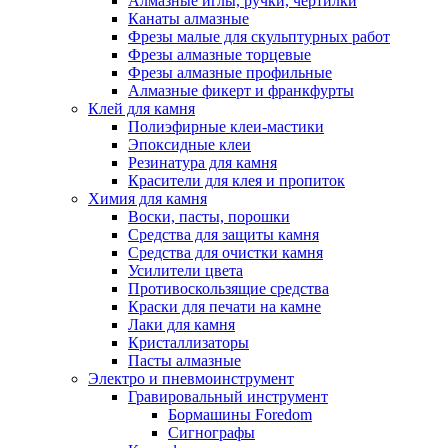
Алмазные иглы, ручки, чертилки
Канаты алмазные
Фрезы малые для скульптурных работ
Фрезы алмазные торцевые
Фрезы алмазные профильные
Алмазные фикерт и франкфурты
Клей для камня
Полиэфирные клеи-мастики
Эпоксидные клеи
Резинатура для камня
Красители для клея и пропиток
Химия для камня
Воски, пасты, порошки
Средства для защиты камня
Средства для очистки камня
Усилители цвета
Противоскользящие средства
Краски для печати на камне
Лаки для камня
Кристаллизаторы
Пасты алмазные
Электро и пневмоинструмент
Гравировальный инструмент
Бормашины Foredom
Сигнографы