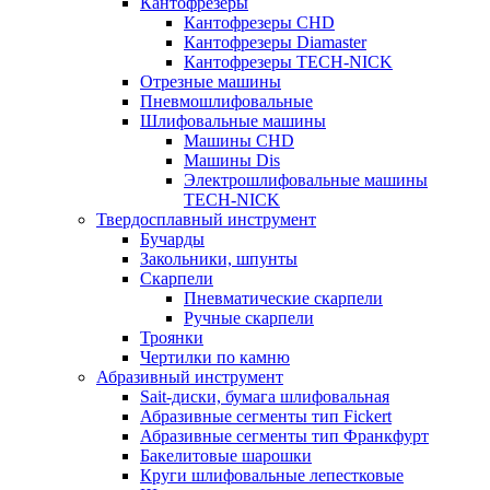
Кантофрезеры
Кантофрезеры CHD
Кантофрезеры Diamaster
Кантофрезеры TECH-NICK
Отрезные машины
Пневмошлифовальные
Шлифовальные машины
Машины CHD
Машины Dis
Электрошлифовальные машины
TECH-NICK
Твердосплавный инструмент
Бучарды
Закольники, шпунты
Скарпели
Пневматические скарпели
Ручные скарпели
Троянки
Чертилки по камню
Абразивный инструмент
Sait-диски, бумага шлифовальная
Абразивные сегменты тип Fickert
Абразивные сегменты тип Франкфурт
Бакелитовые шарошки
Круги шлифовальные лепестковые