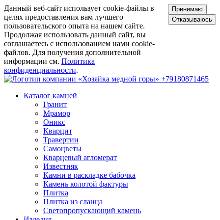
Данный веб-сайт использует cookie-файлы в
Принимаю
целях предоставления вам лучшего
Отказываюсь
пользовательского опыта на нашем сайте.
Продолжая использовать данный сайт, вы
соглашаетесь с использованием нами cookie-
файлов. Для получения дополнительной
информации см.
Политика
конфиденциальности
.
+79180871465
Каталог камней
Гранит
Мрамор
Оникс
Кварцит
Травертин
Самоцветы
Кварцевый агломерат
Известняк
Камни в раскладке бабочка
Камень колотой фактуры
Плитка
Плитка из сланца
Светопропускающий камень
Изделия