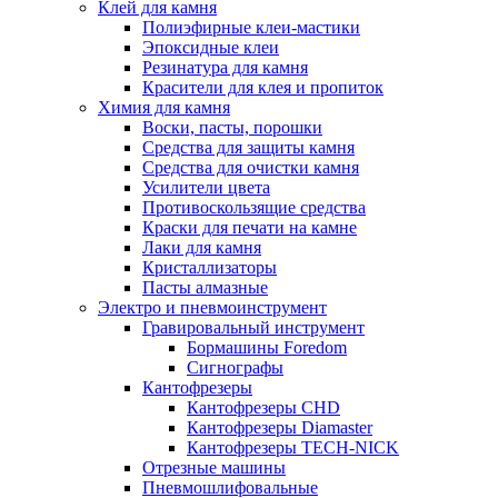
Клей для камня
Полиэфирные клеи-мастики
Эпоксидные клеи
Резинатура для камня
Красители для клея и пропиток
Химия для камня
Воски, пасты, порошки
Средства для защиты камня
Средства для очистки камня
Усилители цвета
Противоскользящие средства
Краски для печати на камне
Лаки для камня
Кристаллизаторы
Пасты алмазные
Электро и пневмоинструмент
Гравировальный инструмент
Бормашины Foredom
Сигнографы
Кантофрезеры
Кантофрезеры CHD
Кантофрезеры Diamaster
Кантофрезеры TECH-NICK
Отрезные машины
Пневмошлифовальные