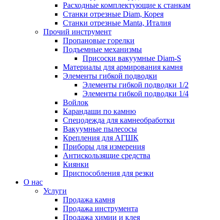
Расходные комплектующие к станкам
Станки отрезные Diam, Корея
Станки отрезные Manta, Италия
Прочий инструмент
Пропановые горелки
Подъeмные механизмы
Присоски вакуумные Diam-S
Материалы для армирования камня
Элементы гибкой подводки
Элементы гибкой подводки 1/2
Элементы гибкой подводки 1/4
Войлок
Карандаши по камню
Спецодежда для камнеобработки
Вакуумные пылесосы
Крепления для АГШК
Приборы для измерения
Антискользящие средства
Киянки
Приспособления для резки
О нас
Услуги
Продажа камня
Продажа инструмента
Продажа химии и клея