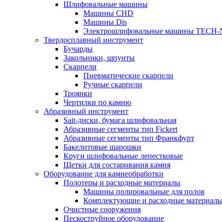
Шлифовальные машины
Машины CHD
Машины Dis
Электрошлифовальные машины TECH-
Твердосплавный инструмент
Бучарды
Закольники, шпунты
Скарпели
Пневматические скарпели
Ручные скарпели
Троянки
Чертилки по камню
Абразивный инструмент
Sait-диски, бумага шлифовальная
Абразивные сегменты тип Fickert
Абразивные сегменты тип Франкфурт
Бакелитовые шарошки
Круги шлифовальные лепестковые
Щетки для состаривания камня
Оборудование для камнеобработки
Полотеры и расходные материалы
Машины полировальные для полов
Комплектующие и расходные материал
Очистные сооружения
Пескоструйное оборудование