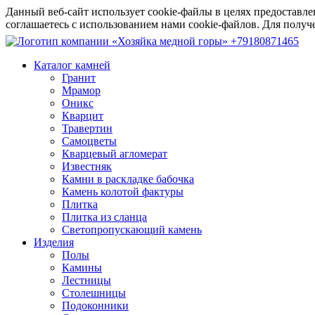
Данный веб-сайт использует cookie-файлы в целях предоставле
соглашаетесь с использованием нами cookie-файлов. Для пол
+79180871465
Каталог камней
Гранит
Мрамор
Оникс
Кварцит
Травертин
Самоцветы
Кварцевый агломерат
Известняк
Камни в раскладке бабочка
Камень колотой фактуры
Плитка
Плитка из сланца
Светопропускающий камень
Изделия
Полы
Камины
Лестницы
Столешницы
Подоконники