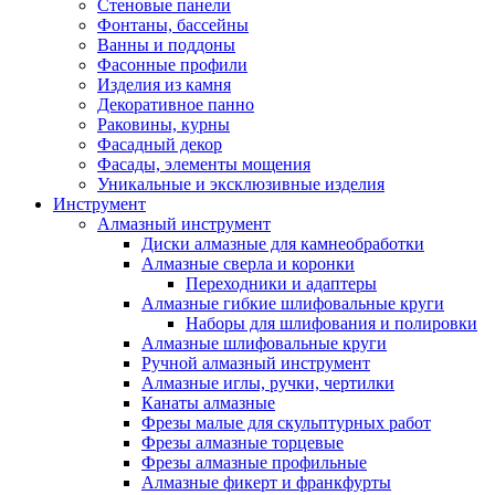
Стеновые панели
Фонтаны, бассейны
Ванны и поддоны
Фасонные профили
Изделия из камня
Декоративное панно
Раковины, курны
Фасадный декор
Фасады, элементы мощения
Уникальные и эксклюзивные изделия
Инструмент
Алмазный инструмент
Диски алмазные для камнеобработки
Алмазные сверла и коронки
Переходники и адаптеры
Алмазные гибкие шлифовальные круги
Наборы для шлифования и полировки
Алмазные шлифовальные круги
Ручной алмазный инструмент
Алмазные иглы, ручки, чертилки
Канаты алмазные
Фрезы малые для скульптурных работ
Фрезы алмазные торцевые
Фрезы алмазные профильные
Алмазные фикерт и франкфурты