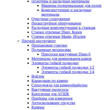
Полотеры и расходные материалы
Машины полировальные для полов
Комплектующие и расходные
материалы
Очистные сооружения
Пескоструйное оборудование
Расходные комплектующие к станкам
Станки отрезные Diam, Корея
Станки отрезные Manta, Италия
Прочий инструмент
Пропановые горелки
Подъeмные механизмы
Присоски вакуумные Diam-S
Материалы для армирования камня
Элементы гибкой подводки
Элементы гибкой подводки 1/2
Элементы гибкой подводки 1/4
Войлок
Карандаши по камню
Спецодежда для камнеобработки
Вакуумные пылесосы
Крепления для АГШК
Приборы для измерения
Антискользящие средства
Киянки