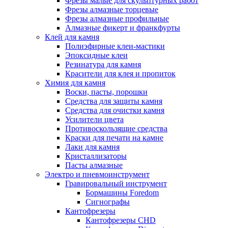
Фрезы малые для скульптурных работ
Фрезы алмазные торцевые
Фрезы алмазные профильные
Алмазные фикерт и франкфурты
Клей для камня
Полиэфирные клеи-мастики
Эпоксидные клеи
Резинатура для камня
Красители для клея и пропиток
Химия для камня
Воски, пасты, порошки
Средства для защиты камня
Средства для очистки камня
Усилители цвета
Противоскользящие средства
Краски для печати на камне
Лаки для камня
Кристаллизаторы
Пасты алмазные
Электро и пневмоинструмент
Гравировальный инструмент
Бормашины Foredom
Сигнографы
Кантофрезеры
Кантофрезеры CHD