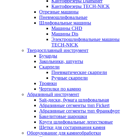
Кантофрезеры Diamaster
Кантофрезеры TECH-NICK
Отрезные машины
Пневмошлифовальные
Шлифовальные машины
Машины CHD
Машины Dis
Электрошлифовальные машины
TECH-NICK
Твердосплавный инструмент
Бучарды
Закольники, шпунты
Скарпели
Пневматические скарпели
Ручные скарпели
Троянки
Чертилки по камню
Абразивный инструмент
Sait-диски, бумага шлифовальная
Абразивные сегменты тип Fickert
Абразивные сегменты тип Франкфурт
Бакелитовые шарошки
Круги шлифовальные лепестковые
Щетки для состаривания камня
Оборудование для камнеобработки