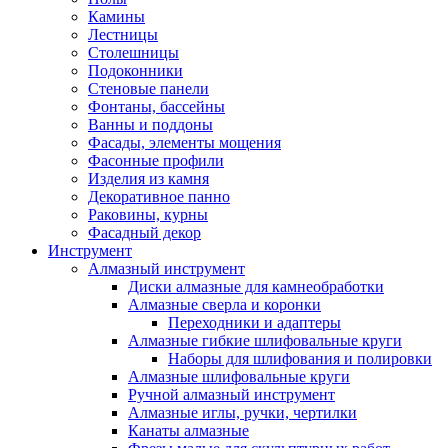
Камины
Лестницы
Столешницы
Подоконники
Стеновые панели
Фонтаны, бассейны
Ванны и поддоны
Фасады, элементы мощения
Фасонные профили
Изделия из камня
Декоративное панно
Раковины, курны
Фасадный декор
Инструмент
Алмазный инструмент
Диски алмазные для камнеобработки
Алмазные сверла и коронки
Переходники и адаптеры
Алмазные гибкие шлифовальные круги
Наборы для шлифования и полировки
Алмазные шлифовальные круги
Ручной алмазный инструмент
Алмазные иглы, ручки, чертилки
Канаты алмазные