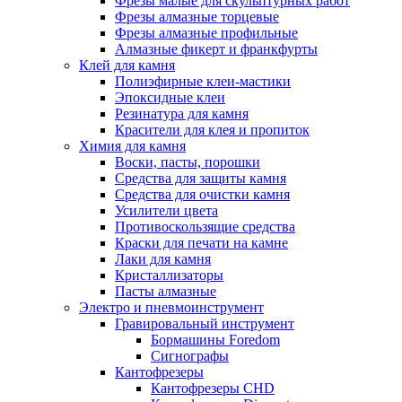
Фрезы малые для скульптурных работ
Фрезы алмазные торцевые
Фрезы алмазные профильные
Алмазные фикерт и франкфурты
Клей для камня
Полиэфирные клеи-мастики
Эпоксидные клеи
Резинатура для камня
Красители для клея и пропиток
Химия для камня
Воски, пасты, порошки
Средства для защиты камня
Средства для очистки камня
Усилители цвета
Противоскользящие средства
Краски для печати на камне
Лаки для камня
Кристаллизаторы
Пасты алмазные
Электро и пневмоинструмент
Гравировальный инструмент
Бормашины Foredom
Сигнографы
Кантофрезеры
Кантофрезеры CHD