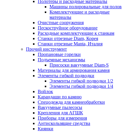
Полотеры и расходные материалы
Машины полировальные для полов
Комплектующие и расходные
материалы
Очистные сооружения
Пескоструйное оборудование
Расходные комплектующие к станкам
Станки отрезные Diam, Корея
Станки отрезные Manta, Италия
Прочий инструмент
Пропановые горелки
Подъeмные механизмы
Присоски вакуумные Diam-S
Материалы для армирования камня
Элементы гибкой подводки
Элементы гибкой подводки 1/2
Элементы гибкой подводки 1/4
Войлок
Карандаши по камню
Спецодежда для камнеобработки
Вакуумные пылесосы
Крепления для АГШК
Приборы для измерения
Антискользящие средства
Киянки