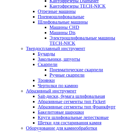
Кантофрезеры Diamaster
Кантофрезеры TECH-NICK
Отрезные машины
Пневмошлифовальные
Шлифовальные машины
Машины CHD
Машины Dis
Электрошлифовальные машины
TECH-NICK
Твердосплавный инструмент
Бучарды
Закольники, шпунты
Скарпели
Пневматические скарпели
Ручные скарпели
Троянки
Чертилки по камню
Абразивный инструмент
Sait-диски, бумага шлифовальная
Абразивные сегменты тип Fickert
Абразивные сегменты тип Франкфурт
Бакелитовые шарошки
Круги шлифовальные лепестковые
Щетки для состаривания камня
Оборудование для камнеобработки