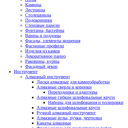
Камины
Лестницы
Столешницы
Подоконники
Стеновые панели
Фонтаны, бассейны
Ванны и поддоны
Фасады, элементы мощения
Фасонные профили
Изделия из камня
Декоративное панно
Раковины, курны
Фасадный декор
Инструмент
Алмазный инструмент
Диски алмазные для камнеобработки
Алмазные сверла и коронки
Переходники и адаптеры
Алмазные гибкие шлифовальные круги
Наборы для шлифования и полировки
Алмазные шлифовальные круги
Ручной алмазный инструмент
Алмазные иглы, ручки, чертилки
Канаты алмазные