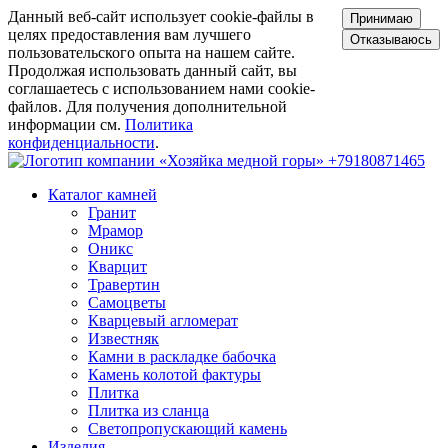
Данный веб-сайт использует cookie-файлы в
Принимаю
целях предоставления вам лучшего
Отказываюсь
пользовательского опыта на нашем сайте.
Продолжая использовать данный сайт, вы
соглашаетесь с использованием нами cookie-
файлов. Для получения дополнительной
информации см.
Политика
конфиденциальности
.
+79180871465
Каталог камней
Гранит
Мрамор
Оникс
Кварцит
Травертин
Самоцветы
Кварцевый агломерат
Известняк
Камни в раскладке бабочка
Камень колотой фактуры
Плитка
Плитка из сланца
Светопропускающий камень
Изделия