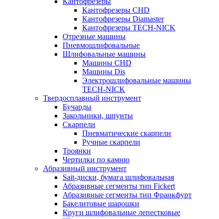
Кантофрезеры
Кантофрезеры CHD
Кантофрезеры Diamaster
Кантофрезеры TECH-NICK
Отрезные машины
Пневмошлифовальные
Шлифовальные машины
Машины CHD
Машины Dis
Электрошлифовальные машины
TECH-NICK
Твердосплавный инструмент
Бучарды
Закольники, шпунты
Скарпели
Пневматические скарпели
Ручные скарпели
Троянки
Чертилки по камню
Абразивный инструмент
Sait-диски, бумага шлифовальная
Абразивные сегменты тип Fickert
Абразивные сегменты тип Франкфурт
Бакелитовые шарошки
Круги шлифовальные лепестковые