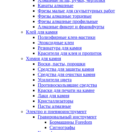
Алмазные иглы, ручки, чертилки
Канаты алмазные
Фрезы малые для скульптурных работ
Фрезы алмазные торцевые
Фрезы алмазные профильные
Алмазные фикерт и франкфурты
Клей для камня
Полиэфирные клеи-мастики
Эпоксидные клеи
Резинатура для камня
Красители для клея и пропиток
Химия для камня
Воски, пасты, порошки
Средства для защиты камня
Средства для очистки камня
Усилители цвета
Противоскользящие средства
Краски для печати на камне
Лаки для камня
Кристаллизаторы
Пасты алмазные
Электро и пневмоинструмент
Гравировальный инструмент
Бормашины Foredom
Сигнографы