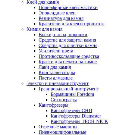
Клей для камня
Полиэфирные клеи-мастики
Эпоксидные клеи
Резинатура для камня
Красители для клея и пропиток
Химия для камня
Воски, пасты, порошки
Средства для защиты камня
Средства для очистки камня
Усилители цвета
Противоскользящие средства
Краски для печати на камне
Лаки для камня
Кристаллизаторы
Пасты алмазные
Электро и пневмоинструмент
Гравировальный инструмент
Бормашины Foredom
Сигнографы
Кантофрезеры
Кантофрезеры CHD
Кантофрезеры Diamaster
Кантофрезеры TECH-NICK
Отрезные машины
Пневмошлифовальные