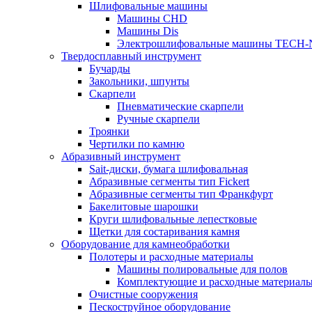
Шлифовальные машины
Машины CHD
Машины Dis
Электрошлифовальные машины TECH-
Твердосплавный инструмент
Бучарды
Закольники, шпунты
Скарпели
Пневматические скарпели
Ручные скарпели
Троянки
Чертилки по камню
Абразивный инструмент
Sait-диски, бумага шлифовальная
Абразивные сегменты тип Fickert
Абразивные сегменты тип Франкфурт
Бакелитовые шарошки
Круги шлифовальные лепестковые
Щетки для состаривания камня
Оборудование для камнеобработки
Полотеры и расходные материалы
Машины полировальные для полов
Комплектующие и расходные материал
Очистные сооружения
Пескоструйное оборудование