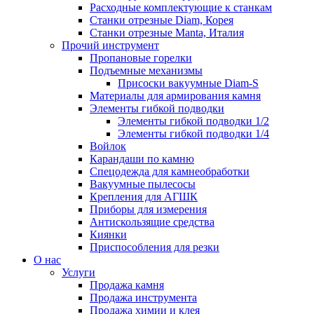
Расходные комплектующие к станкам
Станки отрезные Diam, Корея
Станки отрезные Manta, Италия
Прочий инструмент
Пропановые горелки
Подъeмные механизмы
Присоски вакуумные Diam-S
Материалы для армирования камня
Элементы гибкой подводки
Элементы гибкой подводки 1/2
Элементы гибкой подводки 1/4
Войлок
Карандаши по камню
Спецодежда для камнеобработки
Вакуумные пылесосы
Крепления для АГШК
Приборы для измерения
Антискользящие средства
Киянки
Приспособления для резки
О нас
Услуги
Продажа камня
Продажа инструмента
Продажа химии и клея