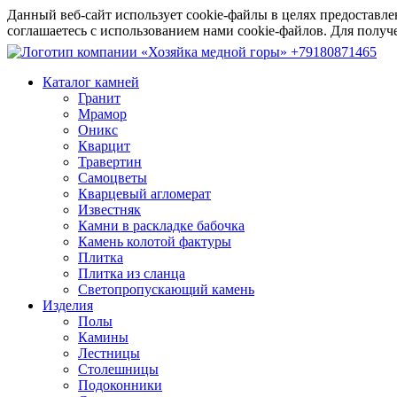
Данный веб-сайт использует cookie-файлы в целях предоставле
соглашаетесь с использованием нами cookie-файлов. Для пол
+79180871465
Каталог камней
Гранит
Мрамор
Оникс
Кварцит
Травертин
Самоцветы
Кварцевый агломерат
Известняк
Камни в раскладке бабочка
Камень колотой фактуры
Плитка
Плитка из сланца
Светопропускающий камень
Изделия
Полы
Камины
Лестницы
Столешницы
Подоконники