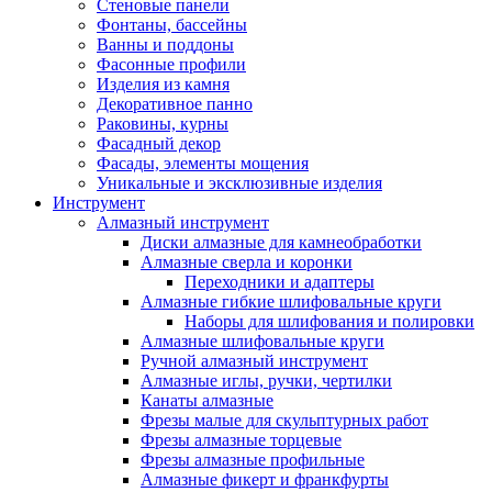
Стеновые панели
Фонтаны, бассейны
Ванны и поддоны
Фасонные профили
Изделия из камня
Декоративное панно
Раковины, курны
Фасадный декор
Фасады, элементы мощения
Уникальные и эксклюзивные изделия
Инструмент
Алмазный инструмент
Диски алмазные для камнеобработки
Алмазные сверла и коронки
Переходники и адаптеры
Алмазные гибкие шлифовальные круги
Наборы для шлифования и полировки
Алмазные шлифовальные круги
Ручной алмазный инструмент
Алмазные иглы, ручки, чертилки
Канаты алмазные
Фрезы малые для скульптурных работ
Фрезы алмазные торцевые
Фрезы алмазные профильные
Алмазные фикерт и франкфурты