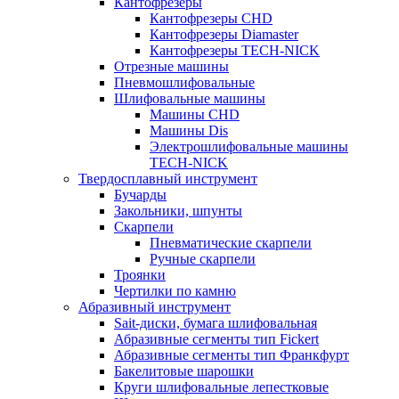
Кантофрезеры
Кантофрезеры CHD
Кантофрезеры Diamaster
Кантофрезеры TECH-NICK
Отрезные машины
Пневмошлифовальные
Шлифовальные машины
Машины CHD
Машины Dis
Электрошлифовальные машины
TECH-NICK
Твердосплавный инструмент
Бучарды
Закольники, шпунты
Скарпели
Пневматические скарпели
Ручные скарпели
Троянки
Чертилки по камню
Абразивный инструмент
Sait-диски, бумага шлифовальная
Абразивные сегменты тип Fickert
Абразивные сегменты тип Франкфурт
Бакелитовые шарошки
Круги шлифовальные лепестковые