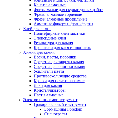
Алмазные иглы, ручки, чертилки
Канаты алмазные
Фрезы малые для скульптурных работ
Фрезы алмазные торцевые
Фрезы алмазные профильные
Алмазные фикерт и франкфурты
Клей для камня
Полиэфирные клеи-мастики
Эпоксидные клеи
Резинатура для камня
Красители для клея и пропиток
Химия для камня
Воски, пасты, порошки
Средства для защиты камня
Средства для очистки камня
Усилители цвета
Противоскользящие средства
Краски для печати на камне
Лаки для камня
Кристаллизаторы
Пасты алмазные
Электро и пневмоинструмент
Гравировальный инструмент
Бормашины Foredom
Сигнографы