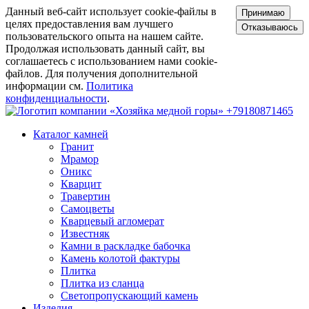
Данный веб-сайт использует cookie-файлы в
Принимаю
целях предоставления вам лучшего
Отказываюсь
пользовательского опыта на нашем сайте.
Продолжая использовать данный сайт, вы
соглашаетесь с использованием нами cookie-
файлов. Для получения дополнительной
информации см.
Политика
конфиденциальности
.
+79180871465
Каталог камней
Гранит
Мрамор
Оникс
Кварцит
Травертин
Самоцветы
Кварцевый агломерат
Известняк
Камни в раскладке бабочка
Камень колотой фактуры
Плитка
Плитка из сланца
Светопропускающий камень
Изделия