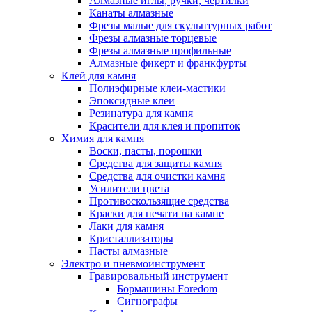
Алмазные иглы, ручки, чертилки
Канаты алмазные
Фрезы малые для скульптурных работ
Фрезы алмазные торцевые
Фрезы алмазные профильные
Алмазные фикерт и франкфурты
Клей для камня
Полиэфирные клеи-мастики
Эпоксидные клеи
Резинатура для камня
Красители для клея и пропиток
Химия для камня
Воски, пасты, порошки
Средства для защиты камня
Средства для очистки камня
Усилители цвета
Противоскользящие средства
Краски для печати на камне
Лаки для камня
Кристаллизаторы
Пасты алмазные
Электро и пневмоинструмент
Гравировальный инструмент
Бормашины Foredom
Сигнографы