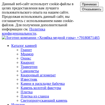
Данный веб-сайт использует cookie-файлы в
Принимаю
целях предоставления вам лучшего
Отказываюсь
пользовательского опыта на нашем сайте.
Продолжая использовать данный сайт, вы
соглашаетесь с использованием нами cookie-
файлов. Для получения дополнительной
информации см.
Политика
конфиденциальности
.
+79180871465
Каталог камней
Гранит
Мрамор
Оникс
Кварцит
Травертин
Самоцветы
Кварцевый агломерат
Известняк
Камни в раскладке бабочка
Камень колотой фактуры
Плитка
Плитка из сланца
Светопропускающий камень
Изделия