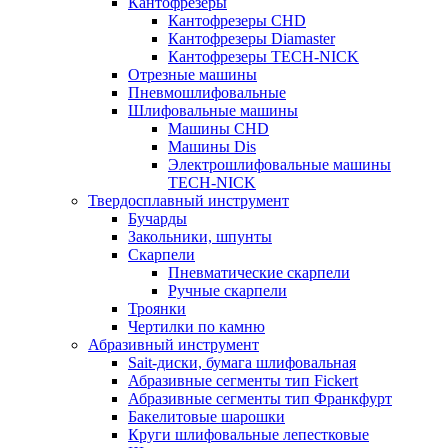
Кантофрезеры
Кантофрезеры CHD
Кантофрезеры Diamaster
Кантофрезеры TECH-NICK
Отрезные машины
Пневмошлифовальные
Шлифовальные машины
Машины CHD
Машины Dis
Электрошлифовальные машины
TECH-NICK
Твердосплавный инструмент
Бучарды
Закольники, шпунты
Скарпели
Пневматические скарпели
Ручные скарпели
Троянки
Чертилки по камню
Абразивный инструмент
Sait-диски, бумага шлифовальная
Абразивные сегменты тип Fickert
Абразивные сегменты тип Франкфурт
Бакелитовые шарошки
Круги шлифовальные лепестковые