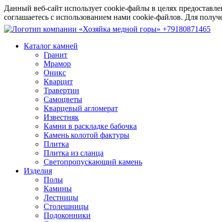
Данный веб-сайт использует cookie-файлы в целях предоставле
соглашаетесь с использованием нами cookie-файлов. Для пол
+79180871465
Каталог камней
Гранит
Мрамор
Оникс
Кварцит
Травертин
Самоцветы
Кварцевый агломерат
Известняк
Камни в раскладке бабочка
Камень колотой фактуры
Плитка
Плитка из сланца
Светопропускающий камень
Изделия
Полы
Камины
Лестницы
Столешницы
Подоконники