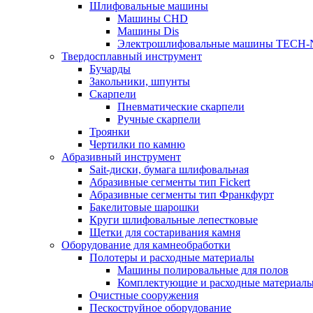
Шлифовальные машины
Машины CHD
Машины Dis
Электрошлифовальные машины TECH-
Твердосплавный инструмент
Бучарды
Закольники, шпунты
Скарпели
Пневматические скарпели
Ручные скарпели
Троянки
Чертилки по камню
Абразивный инструмент
Sait-диски, бумага шлифовальная
Абразивные сегменты тип Fickert
Абразивные сегменты тип Франкфурт
Бакелитовые шарошки
Круги шлифовальные лепестковые
Щетки для состаривания камня
Оборудование для камнеобработки
Полотеры и расходные материалы
Машины полировальные для полов
Комплектующие и расходные материал
Очистные сооружения
Пескоструйное оборудование