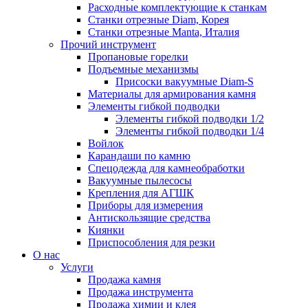
Расходные комплектующие к станкам
Станки отрезные Diam, Корея
Станки отрезные Manta, Италия
Прочий инструмент
Пропановые горелки
Подъeмные механизмы
Присоски вакуумные Diam-S
Материалы для армирования камня
Элементы гибкой подводки
Элементы гибкой подводки 1/2
Элементы гибкой подводки 1/4
Войлок
Карандаши по камню
Спецодежда для камнеобработки
Вакуумные пылесосы
Крепления для АГШК
Приборы для измерения
Антискользящие средства
Киянки
Приспособления для резки
О нас
Услуги
Продажа камня
Продажа инструмента
Продажа химии и клея