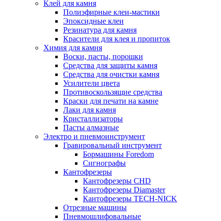
Клей для камня
Полиэфирные клеи-мастики
Эпоксидные клеи
Резинатура для камня
Красители для клея и пропиток
Химия для камня
Воски, пасты, порошки
Средства для защиты камня
Средства для очистки камня
Усилители цвета
Противоскользящие средства
Краски для печати на камне
Лаки для камня
Кристаллизаторы
Пасты алмазные
Электро и пневмоинструмент
Гравировальный инструмент
Бормашины Foredom
Сигнографы
Кантофрезеры
Кантофрезеры CHD
Кантофрезеры Diamaster
Кантофрезеры TECH-NICK
Отрезные машины
Пневмошлифовальные