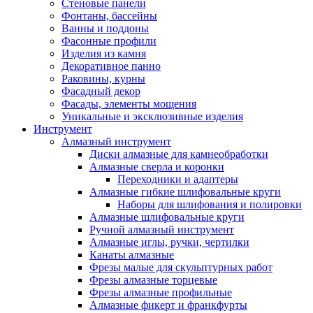
Стеновые панели
Фонтаны, бассейны
Ванны и поддоны
Фасонные профили
Изделия из камня
Декоративное панно
Раковины, курны
Фасадный декор
Фасады, элементы мощения
Уникальные и эксклюзивные изделия
Инструмент
Алмазный инструмент
Диски алмазные для камнеобработки
Алмазные сверла и коронки
Переходники и адаптеры
Алмазные гибкие шлифовальные круги
Наборы для шлифования и полировки
Алмазные шлифовальные круги
Ручной алмазный инструмент
Алмазные иглы, ручки, чертилки
Канаты алмазные
Фрезы малые для скульптурных работ
Фрезы алмазные торцевые
Фрезы алмазные профильные
Алмазные фикерт и франкфурты