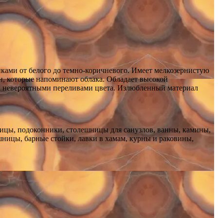
ками от белого до темно-коричневого. Имеет мелкозернистую
ен, которые напоминают облака. Обладает высокой
 и невероятными переливами цвета. Излюбленный материал
тницы, подоконники, столешницы для санузлов, ванны, камины,
шницы, барные стойки, лавки в хамам, курны и раковины,