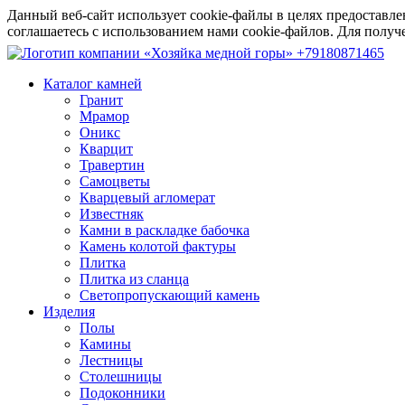
Данный веб-сайт использует cookie-файлы в целях предоставле
соглашаетесь с использованием нами cookie-файлов. Для пол
+79180871465
Каталог камней
Гранит
Мрамор
Оникс
Кварцит
Травертин
Самоцветы
Кварцевый агломерат
Известняк
Камни в раскладке бабочка
Камень колотой фактуры
Плитка
Плитка из сланца
Светопропускающий камень
Изделия
Полы
Камины
Лестницы
Столешницы
Подоконники