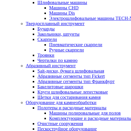
Шлифовальные машины
Машины CHD
Машины Dis
Электрошлифовальные машины TECH-
Твердосплавный инструмент
Бучарды
Закольники, шпунты
Скарпели
Пневматические скарпели
Ручные скарпели
Троянки
Чертилки по камню
Абразивный инструмент
Sait-диски, бумага шлифовальная
Абразивные сегменты тип Fickert
Абразивные сегменты тип Франкфурт
Бакелитовые шарошки
Круги шлифовальные лепестковые
Щетки для состаривания камня
Оборудование для камнеобработки
Полотеры и расходные материалы
Машины полировальные для полов
Комплектующие и расходные материал
Очистные сооружения
Пескоструйное оборудование