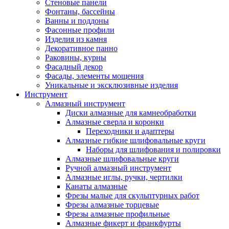
Стеновые панели
Фонтаны, бассейны
Ванны и поддоны
Фасонные профили
Изделия из камня
Декоративное панно
Раковины, курны
Фасадный декор
Фасады, элементы мощения
Уникальные и эксклюзивные изделия
Инструмент
Алмазный инструмент
Диски алмазные для камнеобработки
Алмазные сверла и коронки
Переходники и адаптеры
Алмазные гибкие шлифовальные круги
Наборы для шлифования и полировки
Алмазные шлифовальные круги
Ручной алмазный инструмент
Алмазные иглы, ручки, чертилки
Канаты алмазные
Фрезы малые для скульптурных работ
Фрезы алмазные торцевые
Фрезы алмазные профильные
Алмазные фикерт и франкфурты