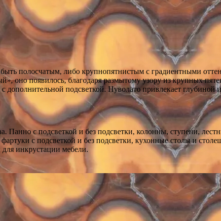
 быть полосчатым, либо крупнопятнистым с градиентными оттен
ный», оно появилось, благодаря размытому узору из крупных пят
х с дополнительной подсветкой. Нуволато привлекает глубиной
ва. Панно с подсветкой и без подсветки, колонны, ступени, лес
фартуки с подсветкой и без подсветки, кухонные столы и столе
ы для инкрустации мебели.