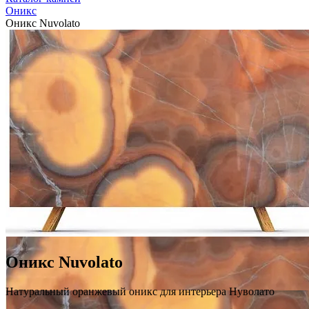
Оникс
Оникс Nuvolato
Оникс Nuvolato
Натуральный оранжевый оникс для интерьера Нуволато