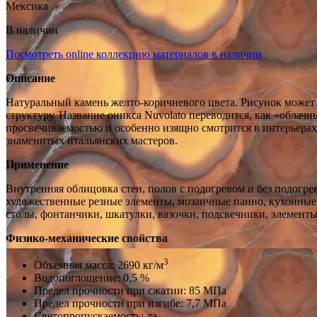
Мексика
В наличии
Посмотреть online коллекцию материалов в наличии
Описание
Натуральный камень желто-коричневого цвета. Рисунок может
структуру. Название оникса Nuvolato переводится, как «облач
просвечиваемостью и особенно изящно смотрится в интерьера
знаменитых итальянских мастеров.
Применение
Внутренняя облицовка стен, полов с подогревом и без подогре
художественные резные элементы, мозаичные панно, кухонные 
столы, фонтанчики, шкатулки, вазочки, подсвечники, элемент
Физико-механические свойства
3
Объемная масса: 2690 кг/м
Водопоглощение: 0,5 %
Предел прочности при сжатии: 85 МПа
Предел прочности при изгибе: 7,7 МПа
Светопропускаемость: да