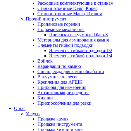
Расходные комплектующие к станкам
Станки отрезные Diam, Корея
Станки отрезные Manta, Италия
Прочий инструмент
Пропановые горелки
Подъeмные механизмы
Присоски вакуумные Diam-S
Материалы для армирования камня
Элементы гибкой подводки
Элементы гибкой подводки 1/2
Элементы гибкой подводки 1/4
Войлок
Карандаши по камню
Спецодежда для камнеобработки
Вакуумные пылесосы
Крепления для АГШК
Приборы для измерения
Антискользящие средства
Киянки
Приспособления для резки
О нас
Услуги
Продажа камня
Продажа инструмента
Продажа химии и клея