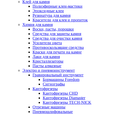
Клей для камня
Полиэфирные клеи-мастики
Эпоксидные клеи
Резинатура для камня
Красители для клея и пропиток
Химия для камня
Воски, пасты, порошки
Средства для защиты камня
Средства для очистки камня
Усилители цвета
Противоскользящие средства
Краски для печати на камне
Лаки для камня
Кристаллизаторы
Пасты алмазные
Электро и пневмоинструмент
Гравировальный инструмент
Бормашины Foredom
Сигнографы
Кантофрезеры
Кантофрезеры CHD
Кантофрезеры Diamaster
Кантофрезеры TECH-NICK
Отрезные машины
Пневмошлифовальные