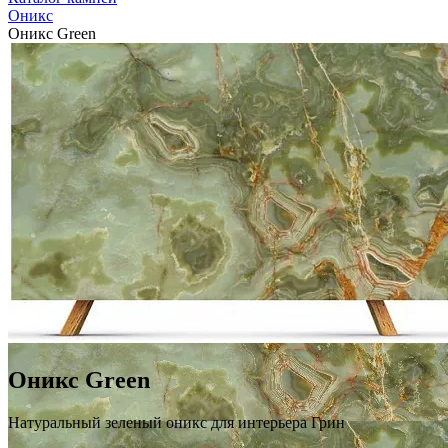
Оникс
Оникс Green
Оникс Green
Натуральный зеленый оникс для интерьера Грин