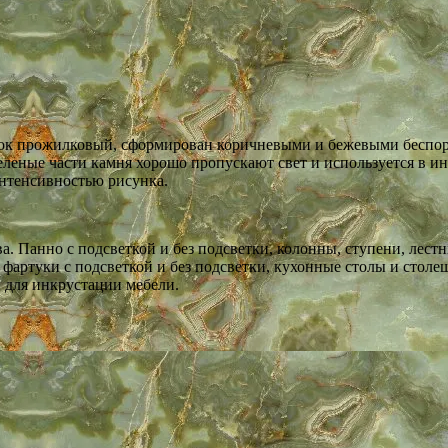
сунок прожилковый, сформирован коричневыми и бежевыми бесп
леные части камня хорошо пропускают свет и используется в ин
интенсивностью рисунка.
ва. Панно с подсветкой и без подсветки, колонны, ступени, лес
фартуки с подсветкой и без подсветки, кухонные столы и столе
ы для инкрустации мебели.