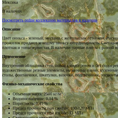
Мексика
В наличии
Посмотреть online коллекцию материалов в наличии
Описание
Цвет оникса - зеленый, местами с желтоватым оттенком. Ри
прожилок придают зеленому ониксу неординарность. Светло-зе
плотная и тонкозернистая. В наличии парные плиты с разной 
Применение
Внутренняя облицовка стен, полов с подогревом и без подогре
художественные резные элементы, мозаичные панно, кухонные 
столы, фонтанчики, шкатулки, вазочки, подсвечники, элемент
Физико-механические свойства
3
Объемная масса: 2500 кг/м
Водопоглощение: 0,14 %
Пористость: 0,45 %
Предел прочности при сжатии: 100-120 МПа
Предел прочности при изгибе: 13 МПа
Светопропускаемость: да