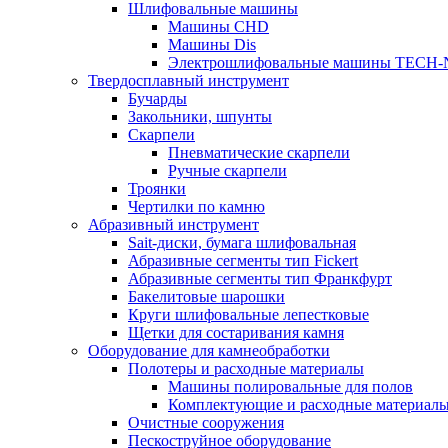
Шлифовальные машины
Машины CHD
Машины Dis
Электрошлифовальные машины TECH-
Твердосплавный инструмент
Бучарды
Закольники, шпунты
Скарпели
Пневматические скарпели
Ручные скарпели
Троянки
Чертилки по камню
Абразивный инструмент
Sait-диски, бумага шлифовальная
Абразивные сегменты тип Fickert
Абразивные сегменты тип Франкфурт
Бакелитовые шарошки
Круги шлифовальные лепестковые
Щетки для состаривания камня
Оборудование для камнеобработки
Полотеры и расходные материалы
Машины полировальные для полов
Комплектующие и расходные материал
Очистные сооружения
Пескоструйное оборудование