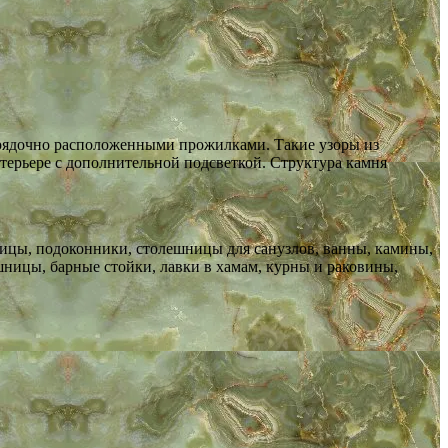
орядочно расположенными прожилками. Такие узоры из
терьере с дополнительной подсветкой. Структура камня
тницы, подоконники, столешницы для санузлов, ванны, камины,
шницы, барные стойки, лавки в хамам, курны и раковины,