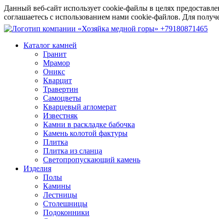
Данный веб-сайт использует cookie-файлы в целях предоставле
соглашаетесь с использованием нами cookie-файлов. Для пол
+79180871465
Каталог камней
Гранит
Мрамор
Оникс
Кварцит
Травертин
Самоцветы
Кварцевый агломерат
Известняк
Камни в раскладке бабочка
Камень колотой фактуры
Плитка
Плитка из сланца
Светопропускающий камень
Изделия
Полы
Камины
Лестницы
Столешницы
Подоконники