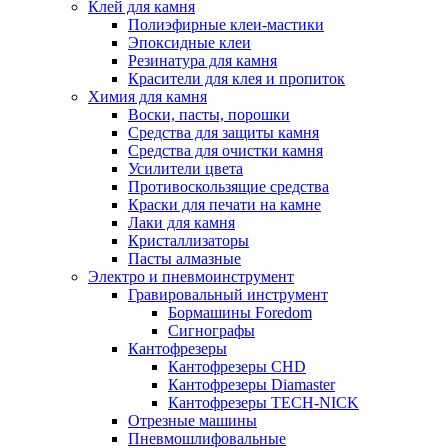
Клей для камня
Полиэфирные клеи-мастики
Эпоксидные клеи
Резинатура для камня
Красители для клея и пропиток
Химия для камня
Воски, пасты, порошки
Средства для защиты камня
Средства для очистки камня
Усилители цвета
Противоскользящие средства
Краски для печати на камне
Лаки для камня
Кристаллизаторы
Пасты алмазные
Электро и пневмоинструмент
Гравировальный инструмент
Бормашины Foredom
Сигнографы
Кантофрезеры
Кантофрезеры CHD
Кантофрезеры Diamaster
Кантофрезеры TECH-NICK
Отрезные машины
Пневмошлифовальные