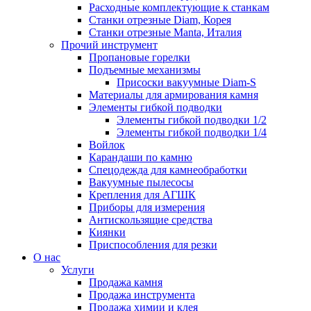
Расходные комплектующие к станкам
Станки отрезные Diam, Корея
Станки отрезные Manta, Италия
Прочий инструмент
Пропановые горелки
Подъeмные механизмы
Присоски вакуумные Diam-S
Материалы для армирования камня
Элементы гибкой подводки
Элементы гибкой подводки 1/2
Элементы гибкой подводки 1/4
Войлок
Карандаши по камню
Спецодежда для камнеобработки
Вакуумные пылесосы
Крепления для АГШК
Приборы для измерения
Антискользящие средства
Киянки
Приспособления для резки
О нас
Услуги
Продажа камня
Продажа инструмента
Продажа химии и клея