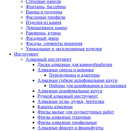
Стеновые панели
Фонтаны, бассейны
Ванны и поддоны
Фасонные профили
Изделия из камня
Декоративное панно
Раковины, курны
Фасадный декор
Фасады, элементы мощения
Уникальные и эксклюзивные изделия
Инструмент
Алмазный инструмент
Диски алмазные для камнеобработки
Алмазные сверла и коронки
Переходники и адаптеры
Алмазные гибкие шлифовальные круги
Наборы для шлифования и полировки
Алмазные шлифовальные круги
Ручной алмазный инструмент
Алмазные иглы, ручки, чертилки
Канаты алмазные
Фрезы малые для скульптурных работ
Фрезы алмазные торцевые
Фрезы алмазные профильные
Алмазные фикерт и франкфурты