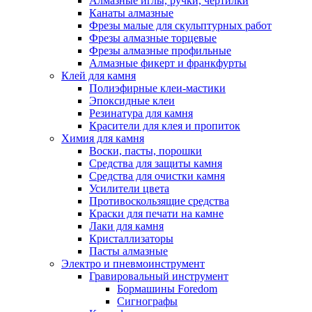
Алмазные иглы, ручки, чертилки
Канаты алмазные
Фрезы малые для скульптурных работ
Фрезы алмазные торцевые
Фрезы алмазные профильные
Алмазные фикерт и франкфурты
Клей для камня
Полиэфирные клеи-мастики
Эпоксидные клеи
Резинатура для камня
Красители для клея и пропиток
Химия для камня
Воски, пасты, порошки
Средства для защиты камня
Средства для очистки камня
Усилители цвета
Противоскользящие средства
Краски для печати на камне
Лаки для камня
Кристаллизаторы
Пасты алмазные
Электро и пневмоинструмент
Гравировальный инструмент
Бормашины Foredom
Сигнографы