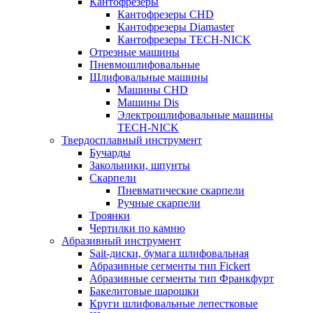
Кантофрезеры
Кантофрезеры CHD
Кантофрезеры Diamaster
Кантофрезеры TECH-NICK
Отрезные машины
Пневмошлифовальные
Шлифовальные машины
Машины CHD
Машины Dis
Электрошлифовальные машины
TECH-NICK
Твердосплавный инструмент
Бучарды
Закольники, шпунты
Скарпели
Пневматические скарпели
Ручные скарпели
Троянки
Чертилки по камню
Абразивный инструмент
Sait-диски, бумага шлифовальная
Абразивные сегменты тип Fickert
Абразивные сегменты тип Франкфурт
Бакелитовые шарошки
Круги шлифовальные лепестковые