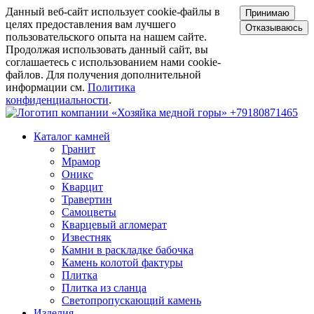
Данный веб-сайт использует cookie-файлы в
Принимаю
целях предоставления вам лучшего
Отказываюсь
пользовательского опыта на нашем сайте.
Продолжая использовать данный сайт, вы
соглашаетесь с использованием нами cookie-
файлов. Для получения дополнительной
информации см.
Политика
конфиденциальности
.
+79180871465
Каталог камней
Гранит
Мрамор
Оникс
Кварцит
Травертин
Самоцветы
Кварцевый агломерат
Известняк
Камни в раскладке бабочка
Камень колотой фактуры
Плитка
Плитка из сланца
Светопропускающий камень
Изделия