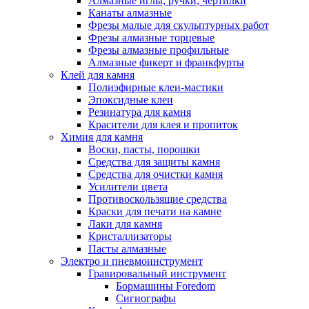
Алмазные иглы, ручки, чертилки
Канаты алмазные
Фрезы малые для скульптурных работ
Фрезы алмазные торцевые
Фрезы алмазные профильные
Алмазные фикерт и франкфурты
Клей для камня
Полиэфирные клеи-мастики
Эпоксидные клеи
Резинатура для камня
Красители для клея и пропиток
Химия для камня
Воски, пасты, порошки
Средства для защиты камня
Средства для очистки камня
Усилители цвета
Противоскользящие средства
Краски для печати на камне
Лаки для камня
Кристаллизаторы
Пасты алмазные
Электро и пневмоинструмент
Гравировальный инструмент
Бормашины Foredom
Сигнографы