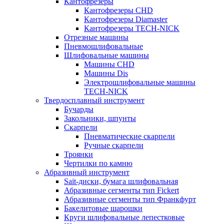
Кантофрезеры
Кантофрезеры CHD
Кантофрезеры Diamaster
Кантофрезеры TECH-NICK
Отрезные машины
Пневмошлифовальные
Шлифовальные машины
Машины CHD
Машины Dis
Электрошлифовальные машины
TECH-NICK
Твердосплавный инструмент
Бучарды
Закольники, шпунты
Скарпели
Пневматические скарпели
Ручные скарпели
Троянки
Чертилки по камню
Абразивный инструмент
Sait-диски, бумага шлифовальная
Абразивные сегменты тип Fickert
Абразивные сегменты тип Франкфурт
Бакелитовые шарошки
Круги шлифовальные лепестковые