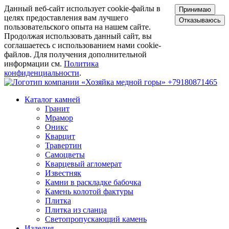
Данный веб-сайт использует cookie-файлы в
Принимаю
целях предоставления вам лучшего
Отказываюсь
пользовательского опыта на нашем сайте.
Продолжая использовать данный сайт, вы
соглашаетесь с использованием нами cookie-
файлов. Для получения дополнительной
информации см.
Политика
конфиденциальности
.
+79180871465
Каталог камней
Гранит
Мрамор
Оникс
Кварцит
Травертин
Самоцветы
Кварцевый агломерат
Известняк
Камни в раскладке бабочка
Камень колотой фактуры
Плитка
Плитка из сланца
Светопропускающий камень
Изделия