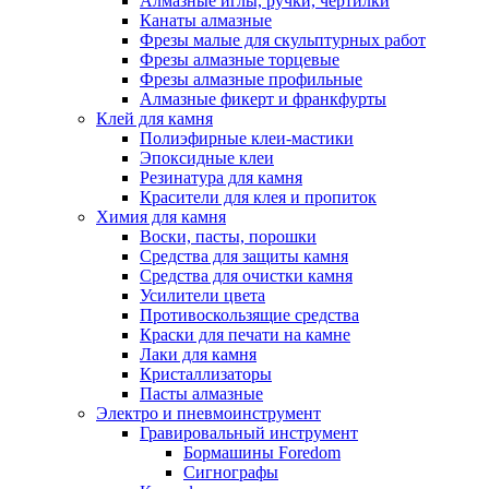
Алмазные иглы, ручки, чертилки
Канаты алмазные
Фрезы малые для скульптурных работ
Фрезы алмазные торцевые
Фрезы алмазные профильные
Алмазные фикерт и франкфурты
Клей для камня
Полиэфирные клеи-мастики
Эпоксидные клеи
Резинатура для камня
Красители для клея и пропиток
Химия для камня
Воски, пасты, порошки
Средства для защиты камня
Средства для очистки камня
Усилители цвета
Противоскользящие средства
Краски для печати на камне
Лаки для камня
Кристаллизаторы
Пасты алмазные
Электро и пневмоинструмент
Гравировальный инструмент
Бормашины Foredom
Сигнографы