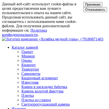
Данный веб-сайт использует cookie-файлы в
Принимаю
целях предоставления вам лучшего
Отказываюсь
пользовательского опыта на нашем сайте.
Продолжая использовать данный сайт, вы
соглашаетесь с использованием нами cookie-
файлов. Для получения дополнительной
информации см.
Политика
конфиденциальности
.
+79180871465
Каталог камней
Гранит
Мрамор
Оникс
Кварцит
Травертин
Самоцветы
Кварцевый агломерат
Известняк
Камни в раскладке бабочка
Камень колотой фактуры
Плитка
Плитка из сланца
Светопропускающий камень
Изделия