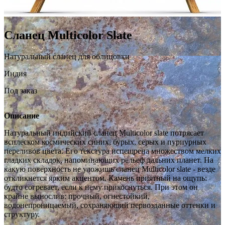
Сланец Multicolor Slate
Натуральный сланец для облицовки
Индия
Под заказ
Описание
Натуральный индийский сланец Multicolor slate потрясает
всплеском космических синих, бурых, серых и пурпурных
переливов цвета. Его текстура испещрена множеством мелких
гладких складок, напоминающих рельеф дальних планет. На
какую поверхность не уложишь сланец Multicolor slate - везде
откликнется ярким акцентом. Камень приятный на ощупь:
будто согревает, если к нему прикоснуться. При этом он
крайне вынослив: прочный, огнестойкий,
водонепроницаемый, сохраняющий первозданные оттенки и
структуру.