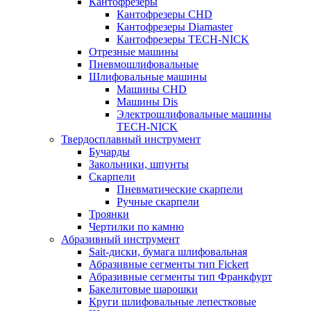
Кантофрезеры
Кантофрезеры CHD
Кантофрезеры Diamaster
Кантофрезеры TECH-NICK
Отрезные машины
Пневмошлифовальные
Шлифовальные машины
Машины CHD
Машины Dis
Электрошлифовальные машины
TECH-NICK
Твердосплавный инструмент
Бучарды
Закольники, шпунты
Скарпели
Пневматические скарпели
Ручные скарпели
Троянки
Чертилки по камню
Абразивный инструмент
Sait-диски, бумага шлифовальная
Абразивные сегменты тип Fickert
Абразивные сегменты тип Франкфурт
Бакелитовые шарошки
Круги шлифовальные лепестковые