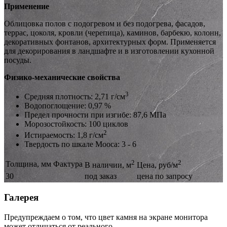
Применение
Облицовка полов с подогревом и без подогрева, фасадов,
террас, цоколя, кровли (черепица), каминов, барбекю, колонн,
декоративных фонтанов, архитектурных форм. Применяется
для декорирования в ландшафте и в изготовлении кухонной
посуды.
Физико-механические свойства
3
Средняя плотность: 2,71 г/см
Водопоглощение: 0,97 %
Предел прочности при изгибе: 87,6 МПа
Морозостойкость: 100 циклов
2
Истираемость: 1,8 г/см
Твердость по шкале Мооса: 3 - 6
2
2
Толщина, мм
Фактура
В наличии, м
Цена, руб/м
30
под заказ
цена по запросу
Галерея
Предупреждаем о том, что цвет камня на экране монитора
может отличаться от реального.