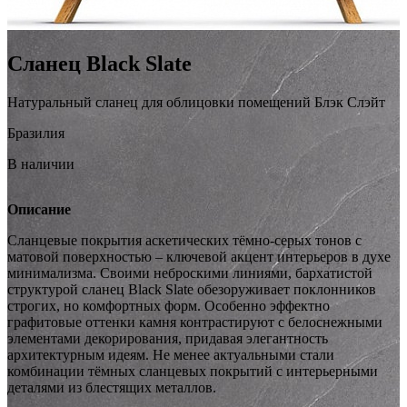
Сланец Black Slate
Натуральный сланец для облицовки помещений Блэк Cлэйт
Бразилия
В наличии
Описание
Сланцевые покрытия аскетических тёмно-серых тонов с
матовой поверхностью – ключевой акцент интерьеров в духе
минимализма. Своими неброскими линиями, бархатистой
структурой сланец Black Slate обезоруживает поклонников
строгих, но комфортных форм. Особенно эффектно
графитовые оттенки камня контрастируют с белоснежными
элементами декорирования, придавая элегантность
архитектурным идеям. Не менее актуальными стали
комбинации тёмных сланцевых покрытий с интерьерными
деталями из блестящих металлов.