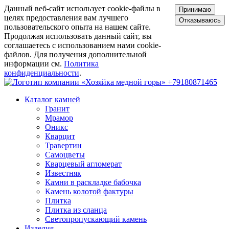
Данный веб-сайт использует cookie-файлы в
Принимаю
целях предоставления вам лучшего
Отказываюсь
пользовательского опыта на нашем сайте.
Продолжая использовать данный сайт, вы
соглашаетесь с использованием нами cookie-
файлов. Для получения дополнительной
информации см.
Политика
конфиденциальности
.
+79180871465
Каталог камней
Гранит
Мрамор
Оникс
Кварцит
Травертин
Самоцветы
Кварцевый агломерат
Известняк
Камни в раскладке бабочка
Камень колотой фактуры
Плитка
Плитка из сланца
Светопропускающий камень
Изделия