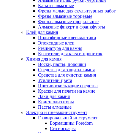
Алмазные иглы, ручки, чертилки
Канаты алмазные
Фрезы малые для скульптурных работ
Фрезы алмазные торцевые
Фрезы алмазные профильные
Алмазные фикерт и франкфурты
Клей для камня
Полиэфирные клеи-мастики
Эпоксидные клеи
Резинатура для камня
Красители для клея и пропиток
Химия для камня
Воски, пасты, порошки
Средства для защиты камня
Средства для очистки камня
Усилители цвета
Противоскользящие средства
Краски для печати на камне
Лаки для камня
Кристаллизаторы
Пасты алмазные
Электро и пневмоинструмент
Гравировальный инструмент
Бормашины Foredom
Сигнографы