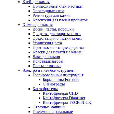
Клей для камня
Полиэфирные клеи-мастики
Эпоксидные клеи
Резинатура для камня
Красители для клея и пропиток
Химия для камня
Воски, пасты, порошки
Средства для защиты камня
Средства для очистки камня
Усилители цвета
Противоскользящие средства
Краски для печати на камне
Лаки для камня
Кристаллизаторы
Пасты алмазные
Электро и пневмоинструмент
Гравировальный инструмент
Бормашины Foredom
Сигнографы
Кантофрезеры
Кантофрезеры CHD
Кантофрезеры Diamaster
Кантофрезеры TECH-NICK
Отрезные машины
Пневмошлифовальные