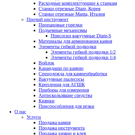
Расходные комплектующие к станкам
Станки отрезные Diam, Корея
Станки отрезные Manta, Италия
Прочий инструмент
Пропановые горелки
Подъeмные механизмы
Присоски вакуумные Diam-S
Материалы для армирования камня
Элементы гибкой подводки
Элементы гибкой подводки 1/2
Элементы гибкой подводки 1/4
Войлок
Карандаши по камню
Спецодежда для камнеобработки
Вакуумные пылесосы
Крепления для АГШК
Приборы для измерения
Антискользящие средства
Киянки
Приспособления для резки
О нас
Услуги
Продажа камня
Продажа инструмента
Продажа химии и клея