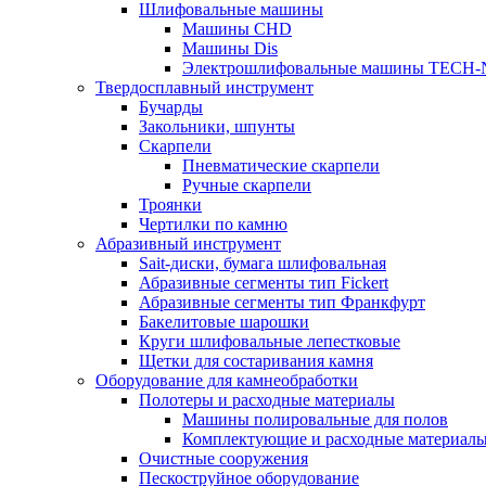
Шлифовальные машины
Машины CHD
Машины Dis
Электрошлифовальные машины TECH-
Твердосплавный инструмент
Бучарды
Закольники, шпунты
Скарпели
Пневматические скарпели
Ручные скарпели
Троянки
Чертилки по камню
Абразивный инструмент
Sait-диски, бумага шлифовальная
Абразивные сегменты тип Fickert
Абразивные сегменты тип Франкфурт
Бакелитовые шарошки
Круги шлифовальные лепестковые
Щетки для состаривания камня
Оборудование для камнеобработки
Полотеры и расходные материалы
Машины полировальные для полов
Комплектующие и расходные материал
Очистные сооружения
Пескоструйное оборудование