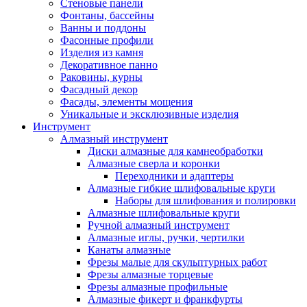
Стеновые панели
Фонтаны, бассейны
Ванны и поддоны
Фасонные профили
Изделия из камня
Декоративное панно
Раковины, курны
Фасадный декор
Фасады, элементы мощения
Уникальные и эксклюзивные изделия
Инструмент
Алмазный инструмент
Диски алмазные для камнеобработки
Алмазные сверла и коронки
Переходники и адаптеры
Алмазные гибкие шлифовальные круги
Наборы для шлифования и полировки
Алмазные шлифовальные круги
Ручной алмазный инструмент
Алмазные иглы, ручки, чертилки
Канаты алмазные
Фрезы малые для скульптурных работ
Фрезы алмазные торцевые
Фрезы алмазные профильные
Алмазные фикерт и франкфурты