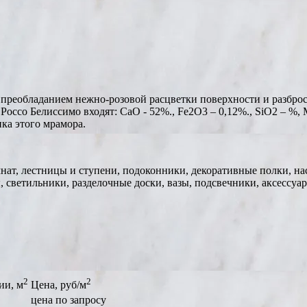
 с преобладанием нежно-розовой расцветки поверхности и разбр
оссо Белиссимо входят: CaO - 52%., Fe2O3 – 0,12%., SiO2 – %,
ка этого мрамора.
ат, лестницы и ступени, подоконники, декоративные полки, на
 светильники, разделочные доски, вазы, подсвечники, аксессуар
2
2
ии, м
Цена, руб/м
цена по запросу