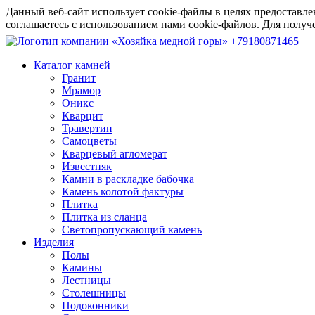
Данный веб-сайт использует cookie-файлы в целях предоставле
соглашаетесь с использованием нами cookie-файлов. Для пол
+79180871465
Каталог камней
Гранит
Мрамор
Оникс
Кварцит
Травертин
Самоцветы
Кварцевый агломерат
Известняк
Камни в раскладке бабочка
Камень колотой фактуры
Плитка
Плитка из сланца
Светопропускающий камень
Изделия
Полы
Камины
Лестницы
Столешницы
Подоконники