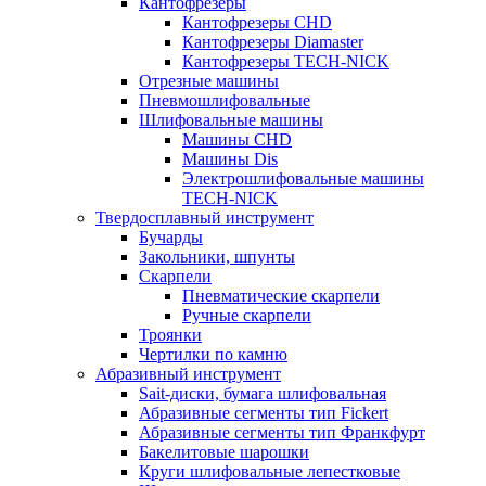
Кантофрезеры
Кантофрезеры CHD
Кантофрезеры Diamaster
Кантофрезеры TECH-NICK
Отрезные машины
Пневмошлифовальные
Шлифовальные машины
Машины CHD
Машины Dis
Электрошлифовальные машины
TECH-NICK
Твердосплавный инструмент
Бучарды
Закольники, шпунты
Скарпели
Пневматические скарпели
Ручные скарпели
Троянки
Чертилки по камню
Абразивный инструмент
Sait-диски, бумага шлифовальная
Абразивные сегменты тип Fickert
Абразивные сегменты тип Франкфурт
Бакелитовые шарошки
Круги шлифовальные лепестковые