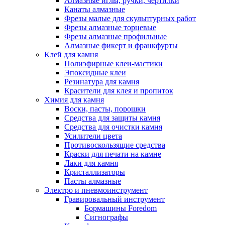
Алмазные иглы, ручки, чертилки
Канаты алмазные
Фрезы малые для скульптурных работ
Фрезы алмазные торцевые
Фрезы алмазные профильные
Алмазные фикерт и франкфурты
Клей для камня
Полиэфирные клеи-мастики
Эпоксидные клеи
Резинатура для камня
Красители для клея и пропиток
Химия для камня
Воски, пасты, порошки
Средства для защиты камня
Средства для очистки камня
Усилители цвета
Противоскользящие средства
Краски для печати на камне
Лаки для камня
Кристаллизаторы
Пасты алмазные
Электро и пневмоинструмент
Гравировальный инструмент
Бормашины Foredom
Сигнографы