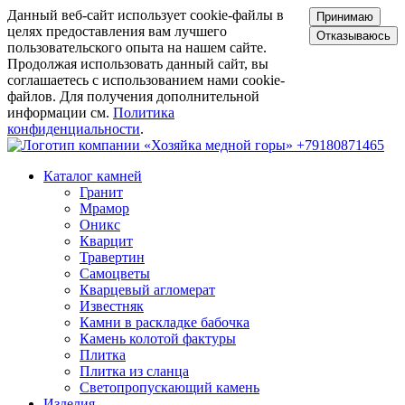
Данный веб-сайт использует cookie-файлы в
Принимаю
целях предоставления вам лучшего
Отказываюсь
пользовательского опыта на нашем сайте.
Продолжая использовать данный сайт, вы
соглашаетесь с использованием нами cookie-
файлов. Для получения дополнительной
информации см.
Политика
конфиденциальности
.
+79180871465
Каталог камней
Гранит
Мрамор
Оникс
Кварцит
Травертин
Самоцветы
Кварцевый агломерат
Известняк
Камни в раскладке бабочка
Камень колотой фактуры
Плитка
Плитка из сланца
Светопропускающий камень
Изделия