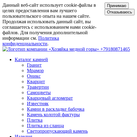
Данный веб-сайт использует cookie-файлы в
Принимаю
целях предоставления вам лучшего
Отказываюсь
пользовательского опыта на нашем сайте.
Продолжая использовать данный сайт, вы
соглашаетесь с использованием нами cookie-
файлов. Для получения дополнительной
информации см.
Политика
конфиденциальности
.
+79180871465
Каталог камней
Гранит
Мрамор
Оникс
Кварцит
Травертин
Самоцветы
Кварцевый агломерат
Известняк
Камни в раскладке бабочка
Камень колотой фактуры
Плитка
Плитка из сланца
Светопропускающий камень
Изделия