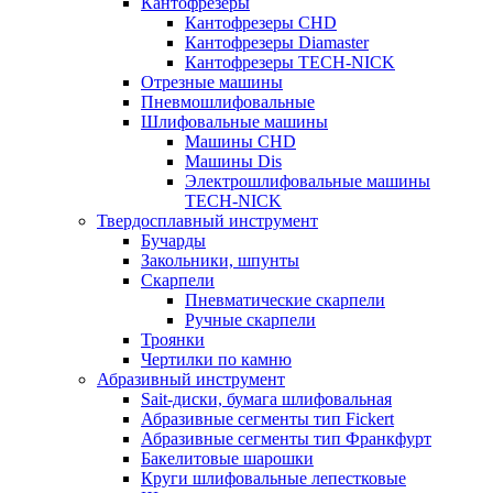
Кантофрезеры
Кантофрезеры CHD
Кантофрезеры Diamaster
Кантофрезеры TECH-NICK
Отрезные машины
Пневмошлифовальные
Шлифовальные машины
Машины CHD
Машины Dis
Электрошлифовальные машины
TECH-NICK
Твердосплавный инструмент
Бучарды
Закольники, шпунты
Скарпели
Пневматические скарпели
Ручные скарпели
Троянки
Чертилки по камню
Абразивный инструмент
Sait-диски, бумага шлифовальная
Абразивные сегменты тип Fickert
Абразивные сегменты тип Франкфурт
Бакелитовые шарошки
Круги шлифовальные лепестковые