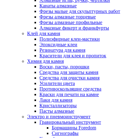
Алмазные иглы, ручки, чертилки
Канаты алмазные
Фрезы малые для скульптурных работ
Фрезы алмазные торцевые
Фрезы алмазные профильные
Алмазные фикерт и франкфурты
Клей для камня
Полиэфирные клеи-мастики
Эпоксидные клеи
Резинатура для камня
Красители для клея и пропиток
Химия для камня
Воски, пасты, порошки
Средства для защиты камня
Средства для очистки камня
Усилители цвета
Противоскользящие средства
Краски для печати на камне
Лаки для камня
Кристаллизаторы
Пасты алмазные
Электро и пневмоинструмент
Гравировальный инструмент
Бормашины Foredom
Сигнографы