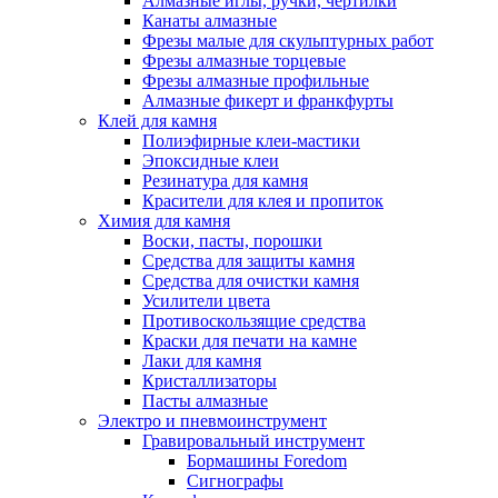
Алмазные иглы, ручки, чертилки
Канаты алмазные
Фрезы малые для скульптурных работ
Фрезы алмазные торцевые
Фрезы алмазные профильные
Алмазные фикерт и франкфурты
Клей для камня
Полиэфирные клеи-мастики
Эпоксидные клеи
Резинатура для камня
Красители для клея и пропиток
Химия для камня
Воски, пасты, порошки
Средства для защиты камня
Средства для очистки камня
Усилители цвета
Противоскользящие средства
Краски для печати на камне
Лаки для камня
Кристаллизаторы
Пасты алмазные
Электро и пневмоинструмент
Гравировальный инструмент
Бормашины Foredom
Сигнографы