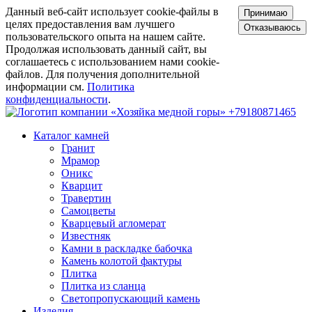
Данный веб-сайт использует cookie-файлы в
Принимаю
целях предоставления вам лучшего
Отказываюсь
пользовательского опыта на нашем сайте.
Продолжая использовать данный сайт, вы
соглашаетесь с использованием нами cookie-
файлов. Для получения дополнительной
информации см.
Политика
конфиденциальности
.
+79180871465
Каталог камней
Гранит
Мрамор
Оникс
Кварцит
Травертин
Самоцветы
Кварцевый агломерат
Известняк
Камни в раскладке бабочка
Камень колотой фактуры
Плитка
Плитка из сланца
Светопропускающий камень
Изделия