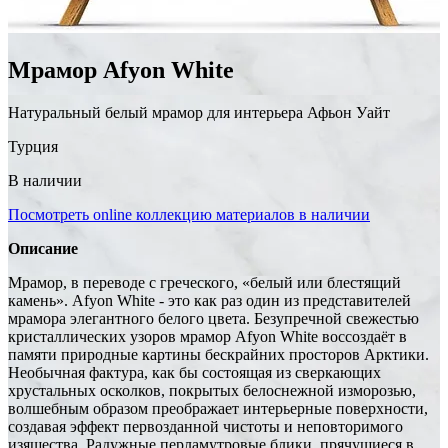
Мрамор Afyon White
Натуральный белый мрамор для интерьера Афьон Уайт
Турция
В наличии
Посмотреть online коллекцию материалов в наличии
Описание
Мрамор, в переводе с греческого, «белый или блестящий
камень». Afyon White - это как раз один из представителей
мрамора элегантного белого цвета. Безупречной свежестью
кристаллических узоров мрамор Afyon White воссоздаёт в
памяти природные картины бескрайних просторов Арктики.
Необычная фактура, как бы состоящая из сверкающих
хрустальных осколков, покрытых белоснежной изморозью,
волшебным образом преображает интерьерные поверхности,
создавая эффект первозданной чистоты и неповторимого
изящества. Радужные перламутровые блики, прячущиеся в