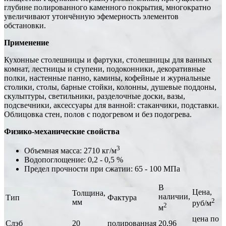
глубине полированного каменного покрытия, многократно
увеличивают утончённую эфемерность элементов
обстановки.
Применение
Кухонные столешницы и фартуки, столешницы для ванных
комнат, лестницы и ступени, подоконники, декоративные
полки, настенные панно, камины, кофейные и журнальные
столики, столы, барные стойки, колонны, душевые поддоны,
скульптуры, светильники, разделочные доски, вазы,
подсвечники, аксессуары для ванной: стаканчики, подставки.
Облицовка стен, полов с подогревом и без подогрева.
Физико-механические свойства
3
Объемная масса: 2710 кг/м
Водопоглощение: 0,2 - 0,5 %
Предел прочности при сжатии: 65 - 100 МПа
В
Цена,
Толщина,
наличии,
Тип
Фактура
2
мм
руб/м
2
м
цена по
Слэб
20
полированная
20,96