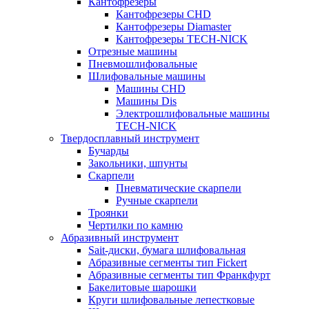
Кантофрезеры
Кантофрезеры CHD
Кантофрезеры Diamaster
Кантофрезеры TECH-NICK
Отрезные машины
Пневмошлифовальные
Шлифовальные машины
Машины CHD
Машины Dis
Электрошлифовальные машины
TECH-NICK
Твердосплавный инструмент
Бучарды
Закольники, шпунты
Скарпели
Пневматические скарпели
Ручные скарпели
Троянки
Чертилки по камню
Абразивный инструмент
Sait-диски, бумага шлифовальная
Абразивные сегменты тип Fickert
Абразивные сегменты тип Франкфурт
Бакелитовые шарошки
Круги шлифовальные лепестковые