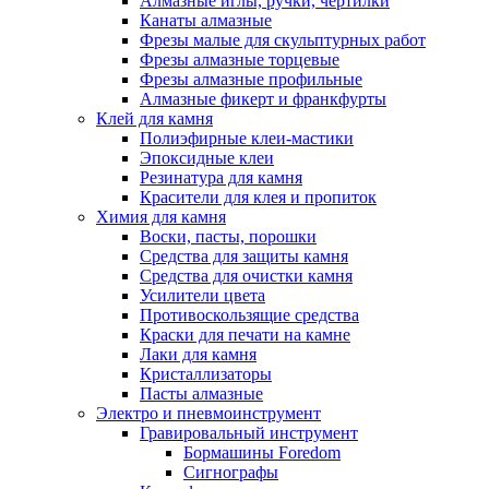
Алмазные иглы, ручки, чертилки
Канаты алмазные
Фрезы малые для скульптурных работ
Фрезы алмазные торцевые
Фрезы алмазные профильные
Алмазные фикерт и франкфурты
Клей для камня
Полиэфирные клеи-мастики
Эпоксидные клеи
Резинатура для камня
Красители для клея и пропиток
Химия для камня
Воски, пасты, порошки
Средства для защиты камня
Средства для очистки камня
Усилители цвета
Противоскользящие средства
Краски для печати на камне
Лаки для камня
Кристаллизаторы
Пасты алмазные
Электро и пневмоинструмент
Гравировальный инструмент
Бормашины Foredom
Сигнографы