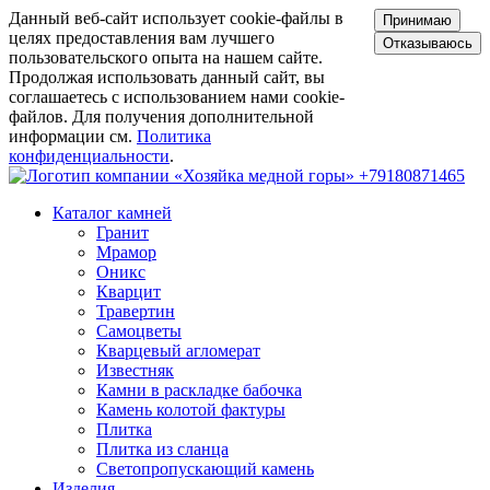
Данный веб-сайт использует cookie-файлы в
Принимаю
целях предоставления вам лучшего
Отказываюсь
пользовательского опыта на нашем сайте.
Продолжая использовать данный сайт, вы
соглашаетесь с использованием нами cookie-
файлов. Для получения дополнительной
информации см.
Политика
конфиденциальности
.
+79180871465
Каталог камней
Гранит
Мрамор
Оникс
Кварцит
Травертин
Самоцветы
Кварцевый агломерат
Известняк
Камни в раскладке бабочка
Камень колотой фактуры
Плитка
Плитка из сланца
Светопропускающий камень
Изделия