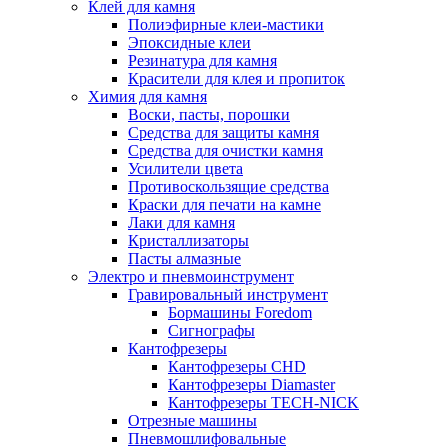
Клей для камня
Полиэфирные клеи-мастики
Эпоксидные клеи
Резинатура для камня
Красители для клея и пропиток
Химия для камня
Воски, пасты, порошки
Средства для защиты камня
Средства для очистки камня
Усилители цвета
Противоскользящие средства
Краски для печати на камне
Лаки для камня
Кристаллизаторы
Пасты алмазные
Электро и пневмоинструмент
Гравировальный инструмент
Бормашины Foredom
Сигнографы
Кантофрезеры
Кантофрезеры CHD
Кантофрезеры Diamaster
Кантофрезеры TECH-NICK
Отрезные машины
Пневмошлифовальные