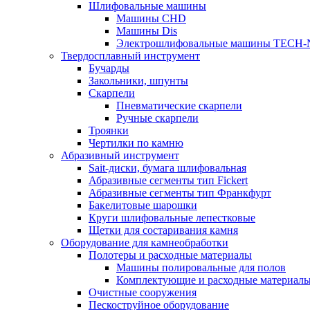
Шлифовальные машины
Машины CHD
Машины Dis
Электрошлифовальные машины TECH-
Твердосплавный инструмент
Бучарды
Закольники, шпунты
Скарпели
Пневматические скарпели
Ручные скарпели
Троянки
Чертилки по камню
Абразивный инструмент
Sait-диски, бумага шлифовальная
Абразивные сегменты тип Fickert
Абразивные сегменты тип Франкфурт
Бакелитовые шарошки
Круги шлифовальные лепестковые
Щетки для состаривания камня
Оборудование для камнеобработки
Полотеры и расходные материалы
Машины полировальные для полов
Комплектующие и расходные материал
Очистные сооружения
Пескоструйное оборудование