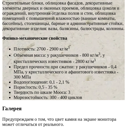
Строительные блоки, облицовка фасадов, декоративные
элементы дверных и оконных проемов, облицовка цоколя и
ограждений, внутренняя отделка полов и стен, облицовка
помещений с повышенной влажностью (ванные комнаты,
бассейны), столешницы, барные и административные стойки,
декоративные изделия: вазы, балясины, балюстрады, колонны.
Физико-механические свойства
3
Плотность: 2700 - 2900 кг/м
3
Объемная масса: у ракушечников - 800 кг/м
, у
3
кристаллических известняков - 2800 кг/м
Предел прочности при сжатии: у ракушечников - 0,4
МПа, у кристаллического и афанитового известняка -
300 МПа
Водопоглощение: 0,1 - 2,1 %
Пористость: 0,5 - 35 %
Твердость по шкале Мооса: 3
Морозостойкость: 300 - 400 циклов
Галерея
Предупреждаем о том, что цвет камня на экране монитора
может отличаться от реального.