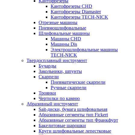
Кантофрезеры
Кантофрезеры CHD
Кантофрезеры Diamaster
Кантофрезеры TECH-NICK
Отрезные машины
Пневмошлифовальные
Шлифовальные машины
Машины CHD
Машины Dis
Электрошлифовальные машины
TECH-NICK
Твердосплавный инструмент
Бучарды
Закольники, шпунты
Скарпели
Пневматические скарпели
Ручные скарпели
Троянки
Чертилки по камню
Абразивный инструмент
Sait-диски, бумага шлифовальная
Абразивные сегменты тип Fickert
Абразивные сегменты тип Франкфурт
Бакелитовые шарошки
Круги шлифовальные лепестковые