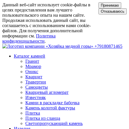
Данный веб-сайт использует cookie-файлы в
Принимаю
целях предоставления вам лучшего
Отказываюсь
пользовательского опыта на нашем сайте.
Продолжая использовать данный сайт, вы
соглашаетесь с использованием нами cookie-
файлов. Для получения дополнительной
информации см.
Политика
конфиденциальности
.
+79180871465
Каталог камней
Гранит
Мрамор
Оникс
Кварцит
Травертин
Самоцветы
Кварцевый агломерат
Известняк
Камни в раскладке бабочка
Камень колотой фактуры
Плитка
Плитка из сланца
Светопропускающий камень
Изделия