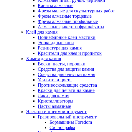
Алмазные иглы, ручки, чертилки
Канаты алмазные
Фрезы малые для скульптурных работ
Фрезы алмазные торцевые
Фрезы алмазные профильные
Алмазные фикерт и франкфурты
Клей для камня
Полиэфирные клеи-мастики
Эпоксидные клеи
Резинатура для камня
Красители для клея и пропиток
Химия для камня
Воски, пасты, порошки
Средства для защиты камня
Средства для очистки камня
Усилители цвета
Противоскользящие средства
Краски для печати на камне
Лаки для камня
Кристаллизаторы
Пасты алмазные
Электро и пневмоинструмент
Гравировальный инструмент
Бормашины Foredom
Сигнографы