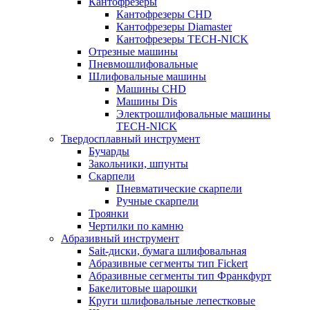
Кантофрезеры
Кантофрезеры CHD
Кантофрезеры Diamaster
Кантофрезеры TECH-NICK
Отрезные машины
Пневмошлифовальные
Шлифовальные машины
Машины CHD
Машины Dis
Электрошлифовальные машины
TECH-NICK
Твердосплавный инструмент
Бучарды
Закольники, шпунты
Скарпели
Пневматические скарпели
Ручные скарпели
Троянки
Чертилки по камню
Абразивный инструмент
Sait-диски, бумага шлифовальная
Абразивные сегменты тип Fickert
Абразивные сегменты тип Франкфурт
Бакелитовые шарошки
Круги шлифовальные лепестковые