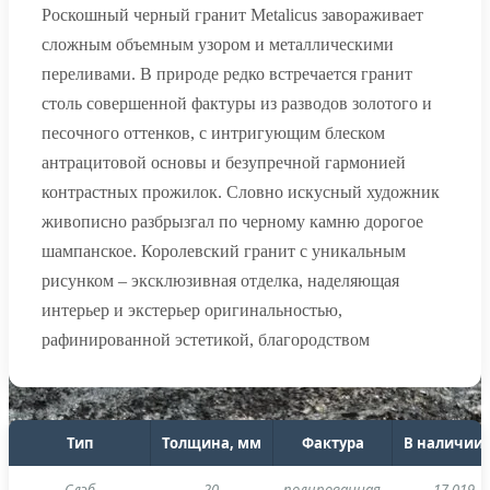
Роскошный черный гранит Metalicus завораживает
сложным объемным узором и металлическими
переливами. В природе редко встречается гранит
столь совершенной фактуры из разводов золотого и
песочного оттенков, с интригующим блеском
антрацитовой основы и безупречной гармонией
контрастных прожилок. Словно искусный художник
живописно разбрызгал по черному камню дорогое
шампанское. Королевский гранит с уникальным
рисунком – эксклюзивная отделка, наделяющая
интерьер и экстерьер оригинальностью,
рафинированной эстетикой, благородством
Тип
Толщина, мм
Фактура
В наличии,
Cлэб
20
полированная
17.019