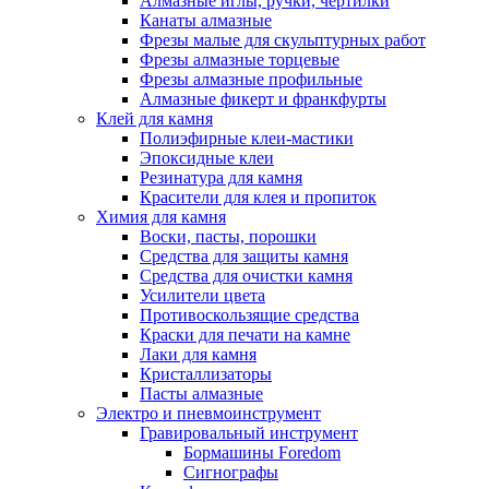
Алмазные иглы, ручки, чертилки
Канаты алмазные
Фрезы малые для скульптурных работ
Фрезы алмазные торцевые
Фрезы алмазные профильные
Алмазные фикерт и франкфурты
Клей для камня
Полиэфирные клеи-мастики
Эпоксидные клеи
Резинатура для камня
Красители для клея и пропиток
Химия для камня
Воски, пасты, порошки
Средства для защиты камня
Средства для очистки камня
Усилители цвета
Противоскользящие средства
Краски для печати на камне
Лаки для камня
Кристаллизаторы
Пасты алмазные
Электро и пневмоинструмент
Гравировальный инструмент
Бормашины Foredom
Сигнографы