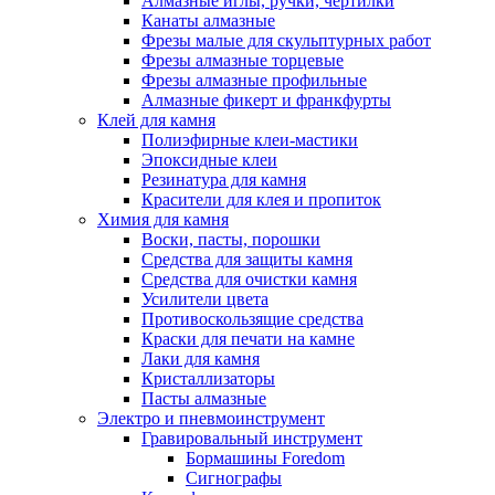
Алмазные иглы, ручки, чертилки
Канаты алмазные
Фрезы малые для скульптурных работ
Фрезы алмазные торцевые
Фрезы алмазные профильные
Алмазные фикерт и франкфурты
Клей для камня
Полиэфирные клеи-мастики
Эпоксидные клеи
Резинатура для камня
Красители для клея и пропиток
Химия для камня
Воски, пасты, порошки
Средства для защиты камня
Средства для очистки камня
Усилители цвета
Противоскользящие средства
Краски для печати на камне
Лаки для камня
Кристаллизаторы
Пасты алмазные
Электро и пневмоинструмент
Гравировальный инструмент
Бормашины Foredom
Сигнографы