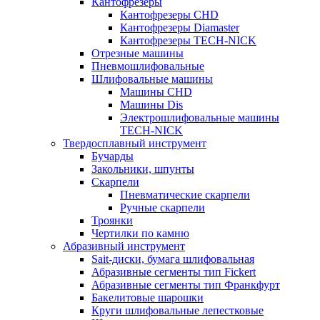
Кантофрезеры
Кантофрезеры CHD
Кантофрезеры Diamaster
Кантофрезеры TECH-NICK
Отрезные машины
Пневмошлифовальные
Шлифовальные машины
Машины CHD
Машины Dis
Электрошлифовальные машины
TECH-NICK
Твердосплавный инструмент
Бучарды
Закольники, шпунты
Скарпели
Пневматические скарпели
Ручные скарпели
Троянки
Чертилки по камню
Абразивный инструмент
Sait-диски, бумага шлифовальная
Абразивные сегменты тип Fickert
Абразивные сегменты тип Франкфурт
Бакелитовые шарошки
Круги шлифовальные лепестковые