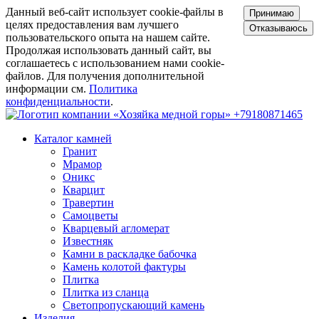
Данный веб-сайт использует cookie-файлы в
Принимаю
целях предоставления вам лучшего
Отказываюсь
пользовательского опыта на нашем сайте.
Продолжая использовать данный сайт, вы
соглашаетесь с использованием нами cookie-
файлов. Для получения дополнительной
информации см.
Политика
конфиденциальности
.
+79180871465
Каталог камней
Гранит
Мрамор
Оникс
Кварцит
Травертин
Самоцветы
Кварцевый агломерат
Известняк
Камни в раскладке бабочка
Камень колотой фактуры
Плитка
Плитка из сланца
Светопропускающий камень
Изделия