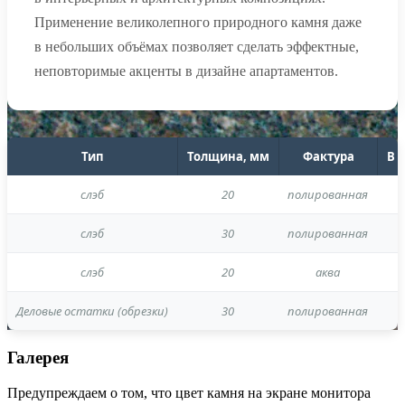
Применение великолепного природного камня даже
в небольших объёмах позволяет сделать эффектные,
неповторимые акценты в дизайне апартаментов.
Тип
Толщина, мм
Фактура
В 
слэб
20
полированная
слэб
30
полированная
слэб
20
аква
Деловые остатки (обрезки)
30
полированная
Галерея
Предупреждаем о том, что цвет камня на экране монитора